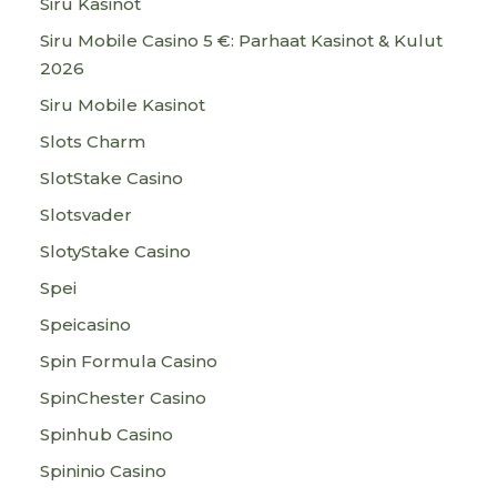
Siru Kasinot
Siru Mobile Casino 5 €: Parhaat Kasinot & Kulut
2026
Siru Mobile Kasinot
Slots Charm
SlotStake Casino
Slotsvader
SlotyStake Casino
Spei
Speicasino
Spin Formula Casino
SpinChester Casino
Spinhub Casino
Spininio Casino