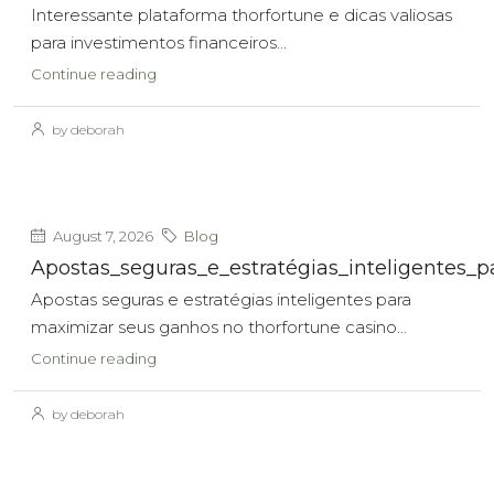
Interessante plataforma thorfortune e dicas valiosas
para investimentos financeiros...
Continue reading
by deborah
August 7, 2026
Blog
Apostas_seguras_e_estratégias_inteligentes_
Apostas seguras e estratégias inteligentes para
maximizar seus ganhos no thorfortune casino...
Continue reading
by deborah