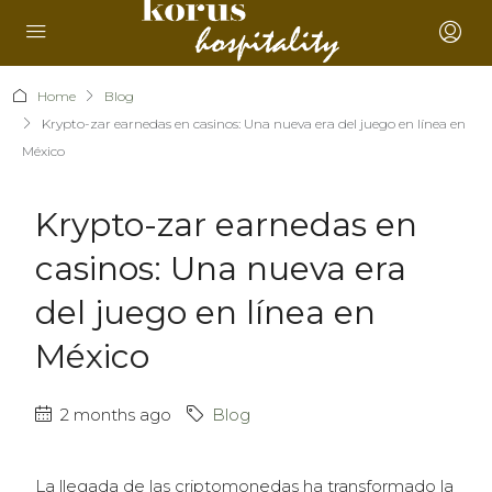
Home
Blog
Krypto-zar earnedas en casinos: Una nueva era del juego en línea en
México
Krypto-zar earnedas en
casinos: Una nueva era
del juego en línea en
México
2 months ago
Blog
La llegada de las criptomonedas ha transformado la