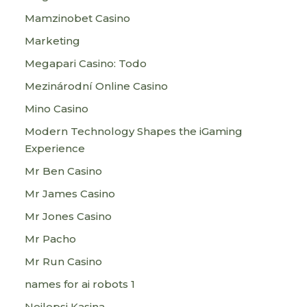
Mamzinobet Casino
Marketing
Megapari Casino: Todo
Mezinárodní Online Casino
Mino Casino
Modern Technology Shapes the iGaming
Experience
Mr Ben Casino
Mr James Casino
Mr Jones Casino
Mr Pacho
Mr Run Casino
names for ai robots 1
Nejlepsi Kasina