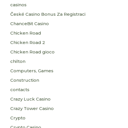
casinos
České Casino Bonus Za Registraci
ChanceBit Casino
Chicken Road
Chicken Road 2
Chicken Road gioco
chilton
Computers, Games
Construction
contacts
Crazy Luck Casino
Crazy Tower Сasino
Crypto
Crypto Casino