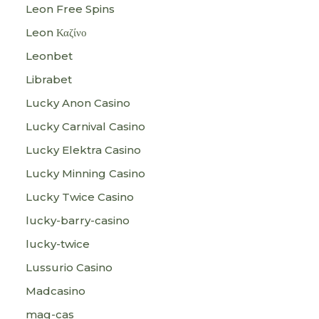
Leon Free Spins
Leon Καζίνο
Leonbet
Librabet
Lucky Anon Casino
Lucky Carnival Casino
Lucky Elektra Casino
Lucky Minning Casino
Lucky Twice Casino
lucky-barry-casino
lucky-twice
Lussurio Casino
Madcasino
mag-cas