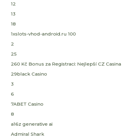
12
13
18
1xslots-vhod-android.ru 100
2
25
260 Kč Bonus za Registraci: Nejlepší CZ Casina
29black Casino
3
6
7ABET Casino
8
a16z generative ai
Admiral Shark