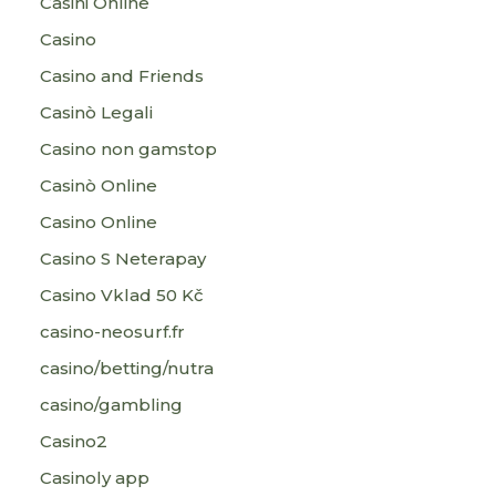
Casini Online
Casino
Casino and Friends
Casinò Legali
Casino non gamstop
Casinò Online
Casino Online
Casino S Neterapay
Casino Vklad 50 Kč
casino-neosurf.fr
casino/betting/nutra
casino/gambling
Casino2
Casinoly app