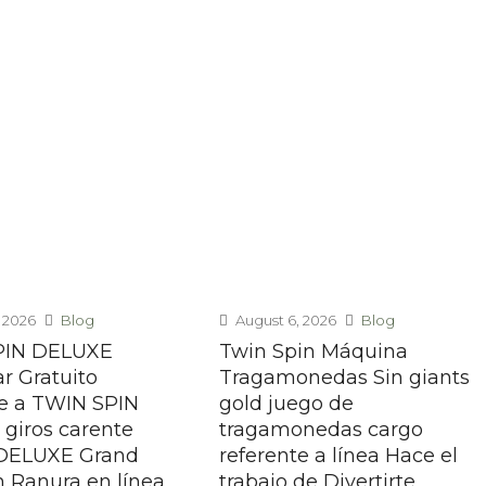
 2026
Blog
August 6, 2026
Blog
PIN DELUXE
Twin Spin Máquina
r Gratuito
Tragamonedas Sin giants
te a TWIN SPIN
gold juego de
 giros carente
tragamonedas cargo
DELUXE Grand
referente a línea Hace el
 Ranura en línea
trabajo de Divertirte