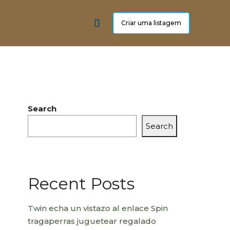
Criar uma listagem
Search
Search
Recent Posts
Twin echa un vistazo al enlace Spin
tragaperras juguetear regalado