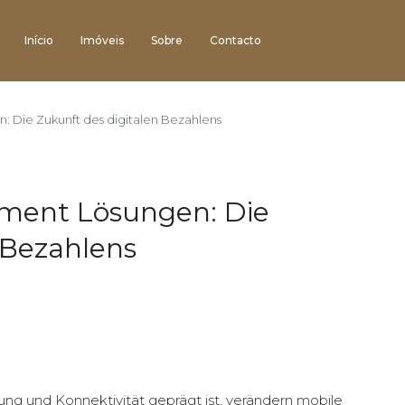
Início
Imóveis
Sobre
Contacto
: Die Zukunft des digitalen Bezahlens
yment Lösungen: Die
 Bezahlens
rung und Konnektivität geprägt ist, verändern mobile