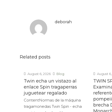
deborah
Related posts
August 6, 2026
Blog
August 6,
Twin echa un vistazo al
TWIN S
enlace Spin tragaperras
Examina
juguetear regalado
referen
pompeii
ContentNormas de la máquina
brecha 
tragamonedas Twin Spin - echa
Monarch