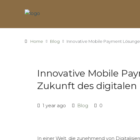
Home
Blog
Innovative Mobile Payment Lösungen
Innovative Mobile Pa
Zukunft des digitalen
1 year ago
Blog
0
In einer Welt, die zunehmend von Digitalisie