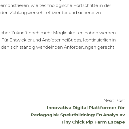
monstrieren, wie technologische Fortschritte in der
en Zahlungsverkehr effizienter und sicherer zu
 naher Zukunft noch mehr Möglichkeiten haben werden,
 Für Entwickler und Anbieter heißt das, kontinuierlich in
m den sich ständig wandelnden Anforderungen gerecht
Next Post
Innovativa Digital Plattformer för
Pedagogisk Spelutbildning: En Analys av
Tiny Chick Pip Farm Escape