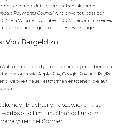
Verbraucher und Unternehmen Transaktionen
opean Payments Council
wird erwartet, dass der
2027 ein Volumen von über 400 Milliarden Euro erreicht,
räferenzen und regulatorische Entwicklungen.
s: Von Bargeld zu
m Aufkommen der digitalen Technologien haben sich
Innovatoren wie Apple Pay, Google Pay und PayPal
nd weltweit neue Plattformen entstehen, die auf
etzen.
 Sekundenbruchteilen abzuwickeln, ist
werbsvorteil im Einzelhandel und im
henanalysten bei
Gartner