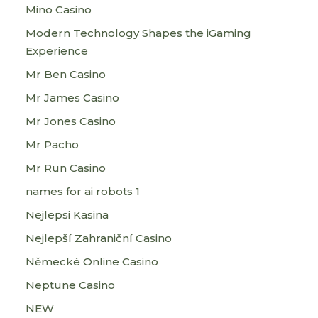
Mino Casino
Modern Technology Shapes the iGaming
Experience
Mr Ben Casino
Mr James Casino
Mr Jones Casino
Mr Pacho
Mr Run Casino
names for ai robots 1
Nejlepsi Kasina
Nejlepší Zahraniční Casino
Německé Online Casino
Neptune Casino
NEW