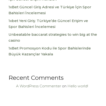
1xBet Güncel Giriş Adresi ve Türkiye İçin Spor
Bahisleri İncelemesi
1xbet Yeni Giriş: Türkiye’de Güncel Erişim ve
Spor Bahisleri İncelemesi
Unbeatable baccarat strategies to win big at the
casino
1xBet Promosyon Kodu ile Spor Bahislerinde
Büyük Kazançlar Yakala
Recent Comments
A WordPress Commenter
on
Hello world!