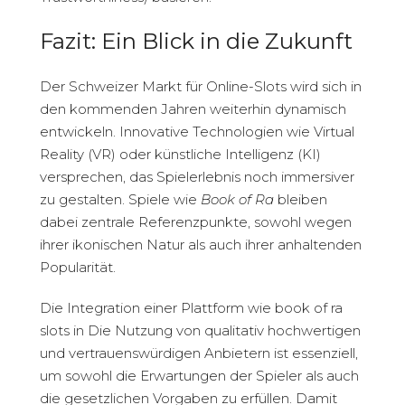
Fazit: Ein Blick in die Zukunft
Der Schweizer Markt für Online-Slots wird sich in
den kommenden Jahren weiterhin dynamisch
entwickeln. Innovative Technologien wie Virtual
Reality (VR) oder künstliche Intelligenz (KI)
versprechen, das Spielerlebnis noch immersiver
zu gestalten. Spiele wie
Book of Ra
bleiben
dabei zentrale Referenzpunkte, sowohl wegen
ihrer ikonischen Natur als auch ihrer anhaltenden
Popularität.
Die Integration einer Plattform wie book of ra
slots in Die Nutzung von qualitativ hochwertigen
und vertrauenswürdigen Anbietern ist essenziell,
um sowohl die Erwartungen der Spieler als auch
die gesetzlichen Vorgaben zu erfüllen. Damit