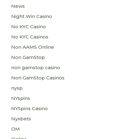
News
Night Win Casino
No KYC Casino
No KYC Casinos
Non AAMS Online
Non GamStop
non gamstop casino
Non GamStop Casinos
nysp
NYspins
NYSpins Casino
Nyxbets
OM