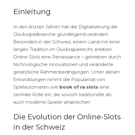
Einleitung
In den letzten Jahren hat die Digitalisierung die
Glücksspielbranche grundlegend verändert.
Besonders in der Schweiz, einem Land mit einer
langen Tradition im Glücksspielrecht, erleben
Online-Slots eine Renaissance – getrieben durch
technologische Innovationen und veränderte
gesetzliche Rahmenbedingungen. Unter diesen
Entwicklungen nimmt die Popularität von
Spielautomaten wie
book of ra slots
eine
zentrale Rolle ein, die sowohl traditionelle als
auch moderne Spieler ansprechen.
Die Evolution der Online-Slots
in der Schweiz