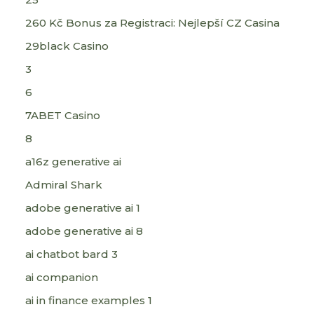
260 Kč Bonus za Registraci: Nejlepší CZ Casina
29black Casino
3
6
7ABET Casino
8
a16z generative ai
Admiral Shark
adobe generative ai 1
adobe generative ai 8
ai chatbot bard 3
ai companion
ai in finance examples 1