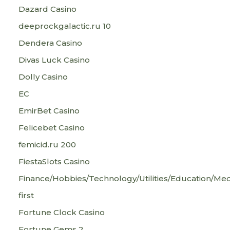
Dazard Casino
deeprockgalactic.ru 10
Dendera Casino
Divas Luck Casino
Dolly Casino
EC
EmirBet Casino
Felicebet Casino
femicid.ru 200
FiestaSlots Casino
Finance/Hobbies/Technology/Utilities/Education/Med
first
Fortune Clock Casino
Fortune Gems 2