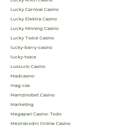
Lucky Carnival Casino
Lucky Elektra Casino
Lucky Minning Casino
Lucky Twice Casino
lucky-barry-casino
lucky-twice
Lussurio Casino
Madcasino
mag-cas
Mamzinobet Casino
Marketing
Megapari Casino: Todo
Mezinárodní Online Casino