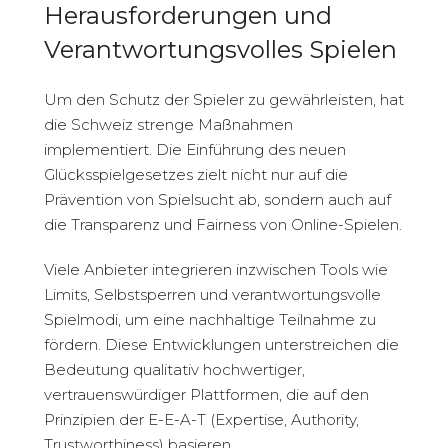
Herausforderungen und
Verantwortungsvolles Spielen
Um den Schutz der Spieler zu gewährleisten, hat
die Schweiz strenge Maßnahmen
implementiert. Die Einführung des neuen
Glücksspielgesetzes zielt nicht nur auf die
Prävention von Spielsucht ab, sondern auch auf
die Transparenz und Fairness von Online-Spielen.
Viele Anbieter integrieren inzwischen Tools wie
Limits, Selbstsperren und verantwortungsvolle
Spielmodi, um eine nachhaltige Teilnahme zu
fördern. Diese Entwicklungen unterstreichen die
Bedeutung qualitativ hochwertiger,
vertrauenswürdiger Plattformen, die auf den
Prinzipien der E-E-A-T (Expertise, Authority,
Trustworthiness) basieren.