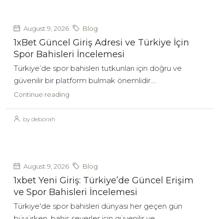
August 9, 2026
Blog
1xBet Güncel Giriş Adresi ve Türkiye İçin
Spor Bahisleri İncelemesi
Türkiye’de spor bahisleri tutkunları için doğru ve
güvenilir bir platform bulmak önemlidir....
Continue reading
by deborah
August 9, 2026
Blog
1xbet Yeni Giriş: Türkiye’de Güncel Erişim
ve Spor Bahisleri İncelemesi
Türkiye'de spor bahisleri dünyası her geçen gün
büyürken, bahis severler için güvenilir ve...