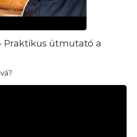
 – Praktikus útmutató a
óvá?