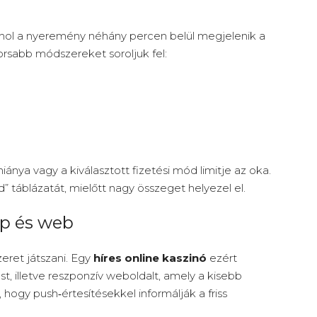
hol a nyeremény néhány percen belül megjelenik a
yorsabb módszereket soroljuk fel:
iánya vagy a kiválasztott fizetési mód limitje az oka.
” táblázatát, mielőtt nagy összeget helyezel el.
pp és web
eret játszani. Egy
híres online kaszinó
ezért
t, illetve reszponzív weboldalt, amely a kisebb
 hogy push‑értesítésekkel informálják a friss