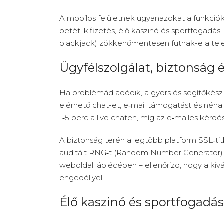
A mobilos felületnek ugyanazokat a funkcióka
betét, kifizetés, élő kaszinó és sportfogadás.
blackjack) zökkenőmentesen futnak-e a tele
Ügyfélszolgálat, biztonság é
Ha problémád adódik, a gyors és segítőkész 
elérhető chat-et, e‑mail támogatást és néha t
1‑5 perc a live chaten, míg az e‑mailes kérdé
A biztonság terén a legtöbb platform SSL‑tit
auditált RNG‑t (Random Number Generator) a
weboldal láblécében – ellenőrizd, hogy a kiv
engedéllyel.
Élő kaszinó és sportfogadás