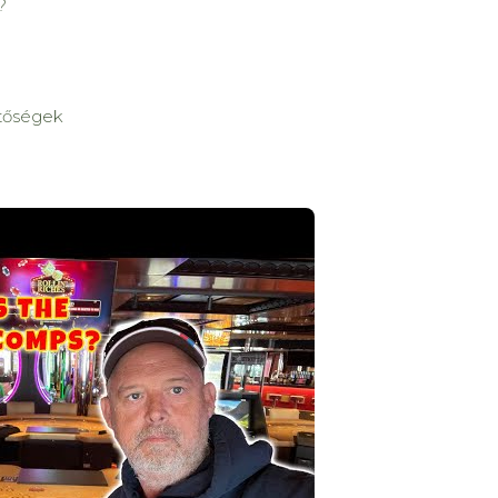
?
etőségek