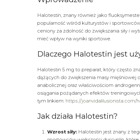
Halotestin, znany również jako fluoksymester
popularność wśród kulturystów i sportowców.
ceniony za zdolność do zwiększania siły i wy
mieć wpływ na wyniki sportowe.
Dlaczego Halotestin jest u
Halotestin 5 mg to preparat, który często 
dążących do zwiększenia masy mięśniowej or
anabolicznej oraz właściwościom androgenn
osiągania pożądanych efektów treningowych
tym linkiem:
https://joanvidalilusionista.co
Jak działa Halotestin?
Wzrost siły:
Halotestin jest znany z teg
sportowców większości dyscyplin, któr