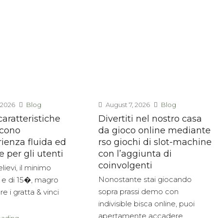
 2026
Blog
August 7, 2026
Blog
aratteristiche
Divertiti nel nostro casa
scono
da gioco online mediante
ienza fluida ed
rso giochi di slot-machine
e per gli utenti
con l’aggiunta di
coinvolgenti
lievi, il minimo
Nonostante stai giocando
 e di 15�, magro
sopra prassi demo con
e i gratta & vinci
indivisible bisca online, puoi
apertamente accadere...