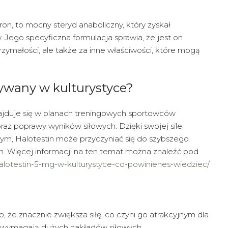
on, to mocny steryd anaboliczny, który zyskał
 Jego specyficzna formulacja sprawia, że jest on
trzymałości, ale także za inne właściwości, które mogą
żywany w kulturystyce?
znajduje się w planach treningowych sportowców
az poprawy wyników siłowych. Dzięki swojej sile
ym, Halotestin może przyczyniać się do szybszego
. Więcej informacji na ten temat można znaleźć pod
m/halotestin-5-mg-w-kulturystyce-co-powinienes-wiedziec/
o, że znacznie zwiększa siłę, co czyni go atrakcyjnym dla
e wymagają dużych nakładów siłowych.