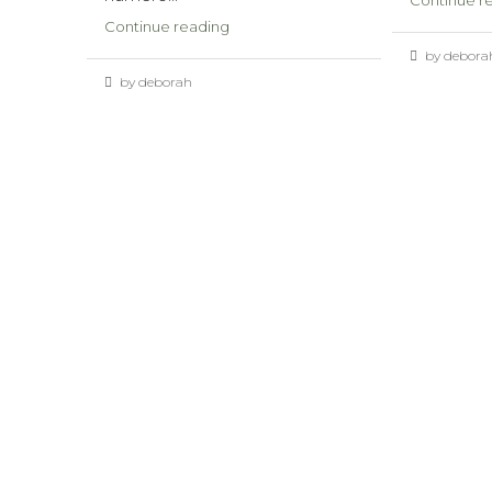
Continue r
Continue reading
by debora
by deborah