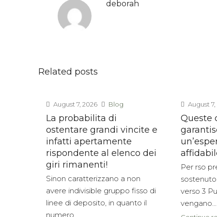
deborah
Related posts
August 7, 2026
Blog
August 7,
La probabilita di
Queste c
ostentare grandi vincite e
garanti
infatti apertamente
un’esper
rispondente al elenco dei
affidabil
giri rimanenti!
Per rso pre
Sinon caratterizzano a non
sostenuto
avere indivisible gruppo fisso di
verso 3 Pur
linee di deposito, in quanto il
vengano...
numero...