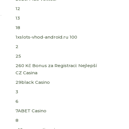
12
13
18
1xslots-vhod-android.ru 100
2
25
260 Kč Bonus za Registraci: Nejlepší
CZ Casina
29black Casino
3
6
7ABET Casino
8