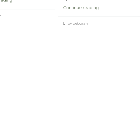
eading
Continue reading
h
by deborah