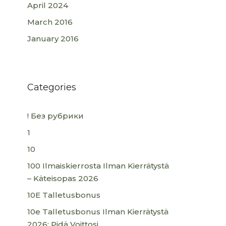
April 2024
March 2016
January 2016
Categories
! Без рубрики
1
10
100 Ilmaiskierrosta Ilman Kierrätystä
– Käteisopas 2026
10E Talletusbonus
10e Talletusbonus Ilman Kierrätystä
2026: Pidä Voittosi