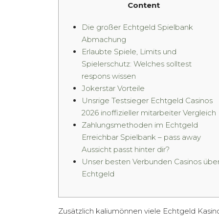
Content
Die großer Echtgeld Spielbank
Abmachung
Erlaubte Spiele, Limits und
Spielerschutz: Welches solltest
respons wissen
Jokerstar Vorteile
Unsrige Testsieger Echtgeld Casinos
2026 inoffizieller mitarbeiter Vergleich
Zahlungsmethoden im Echtgeld
Erreichbar Spielbank – pass away
Aussicht passt hinter dir?
Unser besten Verbunden Casinos übe
Echtgeld
Zusätzlich kaliumönnen viele Echtgeld Kasi