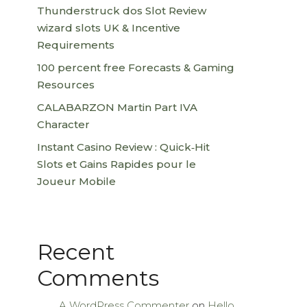
Thunderstruck dos Slot Review
wizard slots UK & Incentive
Requirements
100 percent free Forecasts & Gaming
Resources
CALABARZON Martin Part IVA
Character
Instant Casino Review : Quick‑Hit
Slots et Gains Rapides pour le
Joueur Mobile
Recent
Comments
A WordPress Commenter
on
Hello