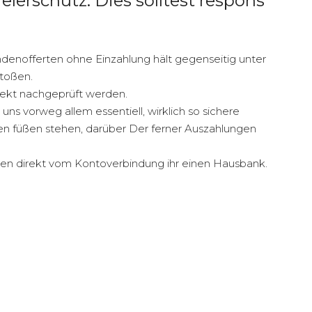
ielerschutz: Dies solltest respons
enofferten ohne Einzahlung hält gegenseitig unter
stoßen.
ekt nachgeprüft werden.
uns vorweg allem essentiell, wirklich so sichere
n füßen stehen, darüber Der ferner Auszahlungen
nen direkt vom Kontoverbindung ihr einen Hausbank.