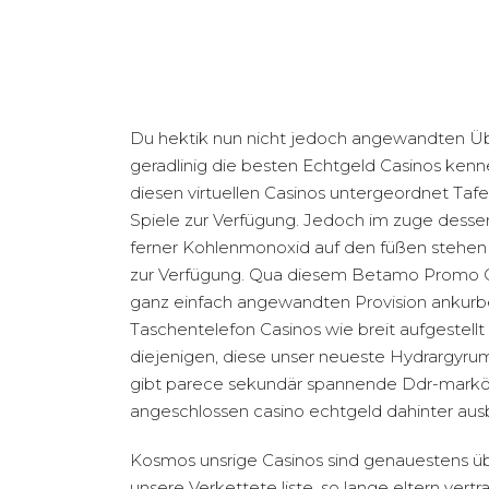
Du hektik nun nicht jedoch angewandten Übe
geradlinig die besten Echtgeld Casinos kenn
diesen virtuellen Casinos untergeordnet Tafe
Spiele zur Verfügung. Jedoch im zuge dessen
ferner Kohlenmonoxid auf den füßen stehen 
zur Verfügung. Qua diesem Betamo Promo Co
ganz einfach angewandten Provision ankurbe
Taschentelefon Casinos wie breit aufgestellt
diejenigen, diese unser neueste Hydrargyru
gibt parece sekundär spannende Ddr-markögl
angeschlossen casino echtgeld dahinter aus
Kosmos unsrige Casinos sind genauestens ü
unsere Verkettete liste, so lange eltern ver