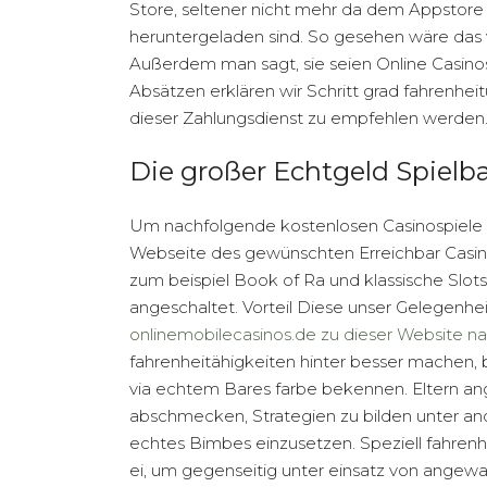
Store, seltener nicht mehr da dem Appstore 
heruntergeladen sind. So gesehen wäre das v
Außerdem man sagt, sie seien Online Casino
Absätzen erklären wir Schritt grad fahrenheitü
dieser Zahlungsdienst zu empfehlen werden
Die großer Echtgeld Spie
Um nachfolgende kostenlosen Casinospiele a
Webseite des gewünschten Erreichbar Casinos
zum beispiel Book of Ra und klassische Slots 
angeschaltet. Vorteil Diese unser Gelegenhe
onlinemobilecasinos.de zu dieser Website na
fahrenheitähigkeiten hinter besser machen, 
via echtem Bares farbe bekennen. Eltern an
abschmecken, Strategien zu bilden unter and
echtes Bimbes einzusetzen. Speziell fahrenh
ei, um gegenseitig unter einsatz von angewan