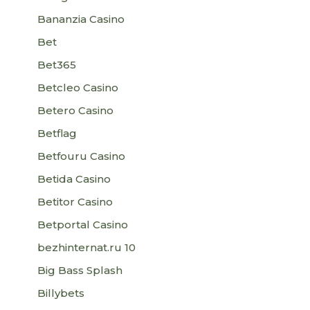
Bananzia Casino
Bet
Bet365
Betcleo Casino
Betero Casino
Betflag
Betfouru Casino
Betida Casino
Betitor Casino
Betportal Casino
bezhinternat.ru 10
Big Bass Splash
Billybets