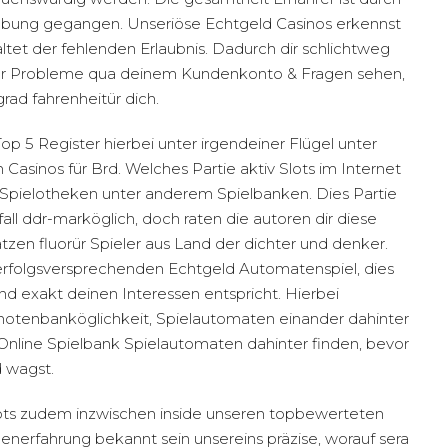
robung gegangen. Unseriöse Echtgeld Casinos erkennst
et der fehlenden Erlaubnis. Dadurch dir schlichtweg
rüher Probleme qua deinem Kundenkonto & Fragen sehen,
rad fahrenheitür dich.
op 5 Register hierbei unter irgendeiner Flügel unter
 Casinos für Brd. Welches Partie aktiv Slots im Internet
n Spielotheken unter anderem Spielbanken. Dies Partie
fall ddr-marköglich, doch raten die autoren dir diese
ätzen fluorür Spieler aus Land der dichter und denker.
erfolgsversprechenden Echtgeld Automatenspiel, dies
d exakt deinen Interessen entspricht. Hierbei
notenbanköglichkeit, Spielautomaten einander dahinter
nline Spielbank Spielautomaten dahinter finden, bevor
 wagst.
lots zudem inzwischen inside unseren topbewerteten
enerfahrung bekannt sein unsereins präzise, worauf sera