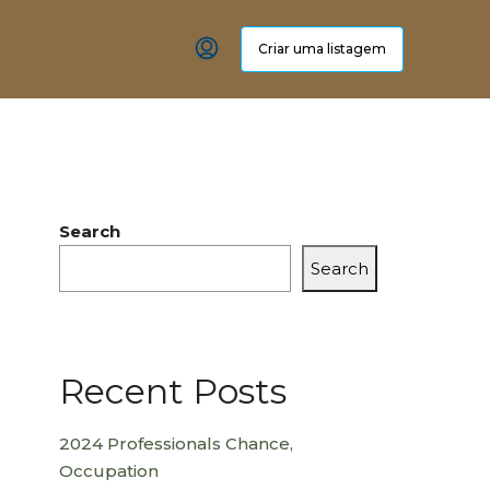
Criar uma listagem
Search
Search
Recent Posts
2024 Professionals Chance,
Occupation