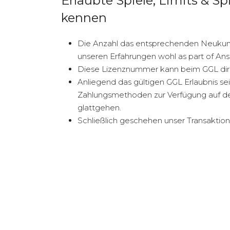
Erlaubte Spiele, Limits & Sp
kennen
Die Anzahl das entsprechenden Neukund
unseren Erfahrungen wohl as part of An
Diese Lizenznummer kann beim GGL dir
Anliegend das gültigen GGL Erlaubnis sei 
Zahlungsmethoden zur Verfügung auf de
glattgehen.
Schließlich geschehen unser Transaktio