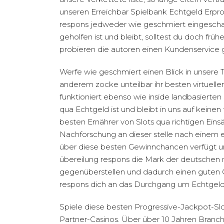
unseren Erreichbar Spielbank Echtgeld Erp
respons jedweder wie geschmiert eingeschalt
geholfen ist und bleibt, solltest du doch f
probieren die autoren einen Kundenservice g
Werfe wie geschmiert einen Blick in unsere T
anderem zocke unteilbar ihr besten virtuellen
funktioniert ebenso wie inside landbasierte
qua Echtgeld ist und bleibt in uns auf keinen 
besten Ernährer von Slots qua richtigen Eins
Nachforschung an dieser stelle nach einem 
über diese besten Gewinnchancen verfügt un
übereilung respons die Mark der deutschen 
gegenüberstellen und dadurch einen guten O
respons dich an das Durchgang um Echtgeld
Spiele diese besten Progressive-Jackpot-S
Partner-Casinos. Über über 10 Jahren Branch