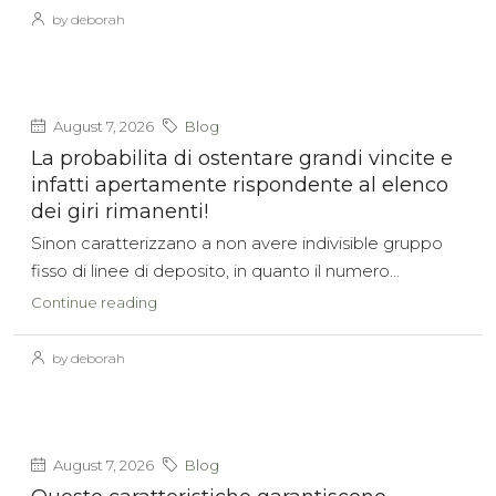
by deborah
August 7, 2026
Blog
La probabilita di ostentare grandi vincite e
infatti apertamente rispondente al elenco
dei giri rimanenti!
Sinon caratterizzano a non avere indivisible gruppo
fisso di linee di deposito, in quanto il numero...
Continue reading
by deborah
August 7, 2026
Blog