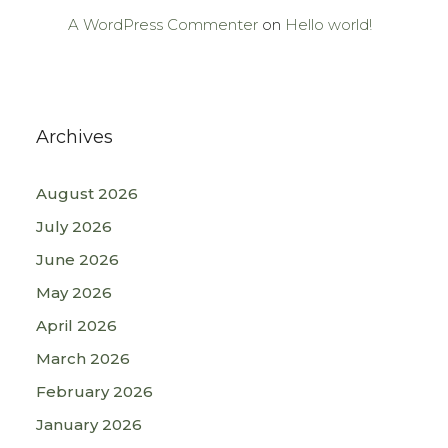
A WordPress Commenter
on
Hello world!
Archives
August 2026
July 2026
June 2026
May 2026
April 2026
March 2026
February 2026
January 2026