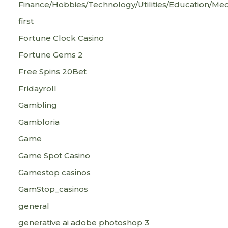
Finance/Hobbies/Technology/Utilities/Education/Med
first
Fortune Clock Casino
Fortune Gems 2
Free Spins 20Bet
Fridayroll
Gambling
Gambloria
Game
Game Spot Casino
Gamestop casinos
GamStop_casinos
general
generative ai adobe photoshop 3