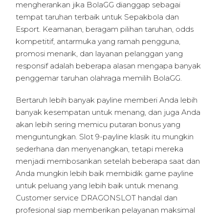
mengherankan jika BolaGG dianggap sebagai
tempat taruhan terbaik untuk Sepakbola dan
Esport. Keamanan, beragam pilihan taruhan, odds
kompetitif, antarmuka yang ramah pengguna,
promosi menarik, dan layanan pelanggan yang
responsif adalah beberapa alasan mengapa banyak
penggemar taruhan olahraga memilih BolaGG.
Bertaruh lebih banyak payline memberi Anda lebih
banyak kesempatan untuk menang, dan juga Anda
akan lebih sering memicu putaran bonus yang
menguntungkan. Slot 9-payline klasik itu mungkin
sederhana dan menyenangkan, tetapi mereka
menjadi membosankan setelah beberapa saat dan
Anda mungkin lebih baik membidik game payline
untuk peluang yang lebih baik untuk menang.
Customer service DRAGONSLOT handal dan
profesional siap memberikan pelayanan maksimal