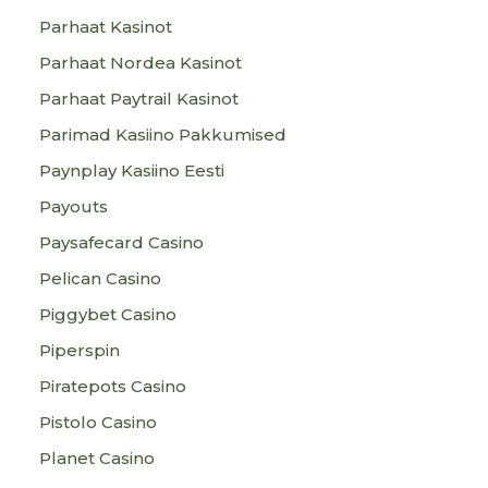
Parhaat Kasinot
Parhaat Nordea Kasinot
Parhaat Paytrail Kasinot
Parimad Kasiino Pakkumised
Paynplay Kasiino Eesti
Payouts
Paysafecard Casino
Pelican Casino
Piggybet Casino
Piperspin
Piratepots Casino
Pistolo Casino
Planet Casino