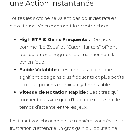
une Action Instantanée
Toutes les slots ne se valent pas pour des rafales
d’excitation. Voici comment faire votre choix :
High RTP & Gains Fréquents :
Des jeux
comme “Le Zeus” et “Gator Hunters” offrent
des paiements réguliers qui maintiennent la
dynamique.
Faible Volatilité :
Les titres à faible risque
signifient des gains plus fréquents et plus petits
—parfait pour maintenir un rythme stable.
Vitesse de Rotation Rapide :
Les titres qui
tournent plus vite que d’habitude réduisent le
temps d’attente entre les jeux.
En filtrant vos choix de cette manière, vous évitez la
frustration d’attendre un gros gain qui pourrait ne