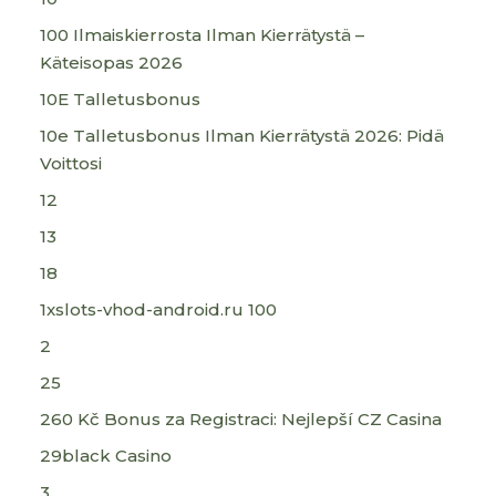
100 Ilmaiskierrosta Ilman Kierrätystä –
Käteisopas 2026
10E Talletusbonus
10e Talletusbonus Ilman Kierrätystä 2026: Pidä
Voittosi
12
13
18
1xslots-vhod-android.ru 100
2
25
260 Kč Bonus za Registraci: Nejlepší CZ Casina
29black Casino
3