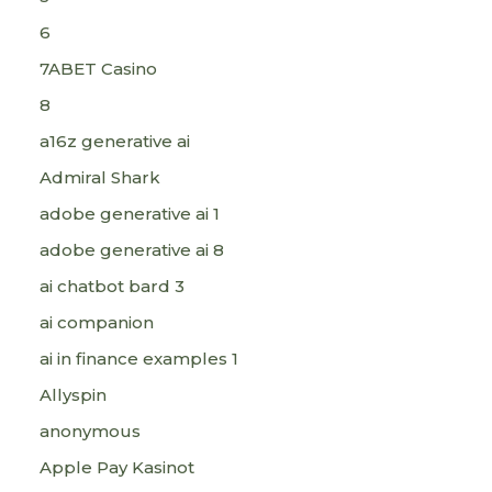
6
7ABET Casino
8
a16z generative ai
Admiral Shark
adobe generative ai 1
adobe generative ai 8
ai chatbot bard 3
ai companion
ai in finance examples 1
Allyspin
anonymous
Apple Pay Kasinot