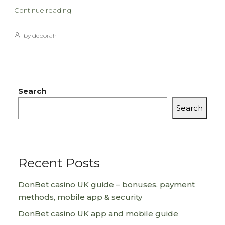
Continue reading
by deborah
Search
Search
Recent Posts
DonBet casino UK guide – bonuses, payment
methods, mobile app & security
DonBet casino UK app and mobile guide