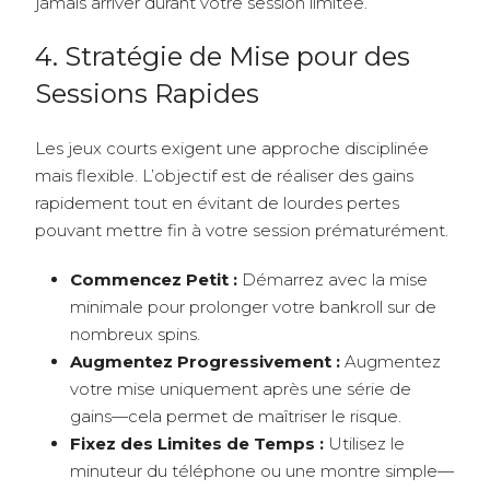
jamais arriver durant votre session limitée.
4. Stratégie de Mise pour des
Sessions Rapides
Les jeux courts exigent une approche disciplinée
mais flexible. L’objectif est de réaliser des gains
rapidement tout en évitant de lourdes pertes
pouvant mettre fin à votre session prématurément.
Commencez Petit :
Démarrez avec la mise
minimale pour prolonger votre bankroll sur de
nombreux spins.
Augmentez Progressivement :
Augmentez
votre mise uniquement après une série de
gains—cela permet de maîtriser le risque.
Fixez des Limites de Temps :
Utilisez le
minuteur du téléphone ou une montre simple—