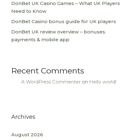
DonBet UK Casino Games – What UK Players
Need to Know
DonBet Casino bonus guide for UK players
DonBet UK review overview – bonuses,
payments & mobile app
Recent Comments
A WordPress Commenter
on
Hello world!
Archives
August 2026