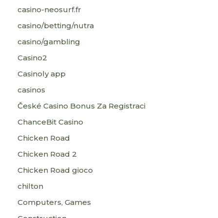
casino-neosurf.fr
casino/betting/nutra
casino/gambling
Casino2
Casinoly app
casinos
České Casino Bonus Za Registraci
ChanceBit Casino
Chicken Road
Chicken Road 2
Chicken Road gioco
chilton
Computers, Games