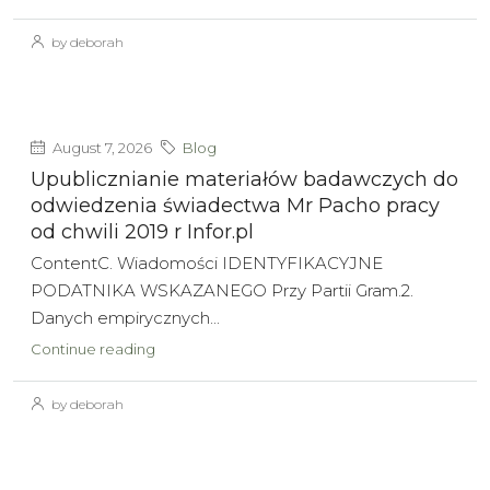
by deborah
August 7, 2026
Blog
Upublicznianie materiałów badawczych do
odwiedzenia świadectwa Mr Pacho pracy
od chwili 2019 r Infor.pl
ContentC. Wiadomości IDENTYFIKACYJNE
PODATNIKA WSKAZANEGO Przy Partii Gram.2.
Danych empirycznych...
Continue reading
by deborah