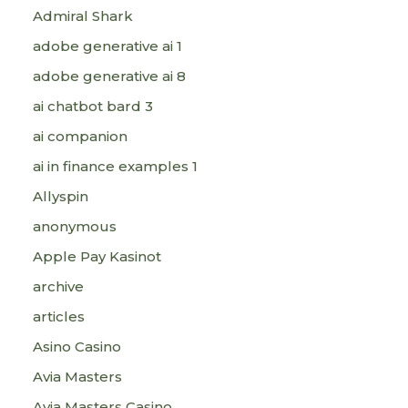
Admiral Shark
adobe generative ai 1
adobe generative ai 8
ai chatbot bard 3
ai companion
ai in finance examples 1
Allyspin
anonymous
Apple Pay Kasinot
archive
articles
Asino Casino
Avia Masters
Avia Masters Casino