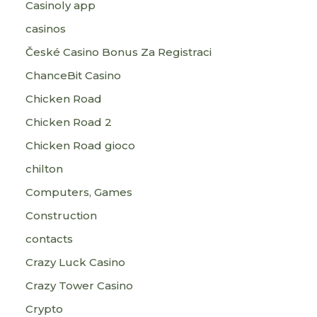
Casinoly app
casinos
České Casino Bonus Za Registraci
ChanceBit Casino
Chicken Road
Chicken Road 2
Chicken Road gioco
chilton
Computers, Games
Construction
contacts
Crazy Luck Casino
Crazy Tower Сasino
Crypto