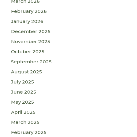
March 2026
February 2026
January 2026
December 2025
November 2025
October 2025
September 2025
August 2025
July 2025
June 2025
May 2025
April 2025
March 2025
February 2025