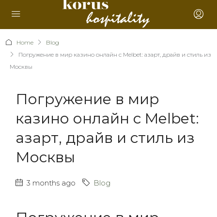
Home
Blog
Погружение в мир казино онлайн с Melbet: азарт, драйв и стиль из
Москвы
Погружение в мир
казино онлайн с Melbet:
азарт, драйв и стиль из
Москвы
3 months ago
Blog