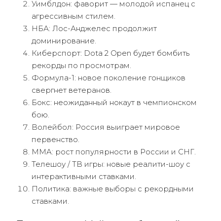
Уимблдон: фаворит — молодой испанец с
агрессивным стилем.
НБА: Лос-Анджелес продолжит
доминирование.
Киберспорт: Dota 2 Open будет бомбить
рекорды по просмотрам.
Формула-1: новое поколение гонщиков
свергнет ветеранов.
Бокс: неожиданный нокаут в чемпионском
бою.
Волейбол: Россия выиграет мировое
первенство.
MMA: рост популярности в России и СНГ.
Телешоу / ТВ игры: новые реалити-шоу с
интерактивными ставками.
Политика: важные выборы с рекордными
ставками.