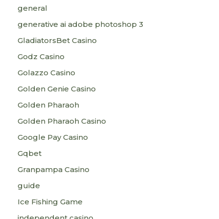
general
generative ai adobe photoshop 3
GladiatorsBet Casino
Godz Casino
Golazzo Casino
Golden Genie Casino
Golden Pharaoh
Golden Pharaoh Casino
Google Pay Casino
Gqbet
Granpampa Casino
guide
Ice Fishing Game
independent casino