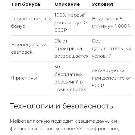
Тип бонуса
Описание
Условия
100% первый
Приветственный
Вейджер х15,
депозит до 10
бонус
минимум 1 000₽
000₽
5% от
Без
Еженедельный
проигрыша
дополнительных
cashback
возвращается
условий
30
Активируются
бесплатных
Фриспины
при депозите от
вращений в
500₽
новых слотах
Технологии и безопасность
Melbet вплотную подходит к защите данных и
финансов игроков: мощное SSL-шифрование,