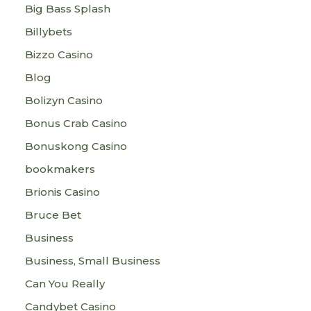
Big Bass Splash
Billybets
Bizzo Casino
Blog
Bolizyn Casino
Bonus Crab Casino
Bonuskong Casino
bookmakers
Brionis Casino
Bruce Bet
Business
Business, Small Business
Can You Really
Candybet Casino