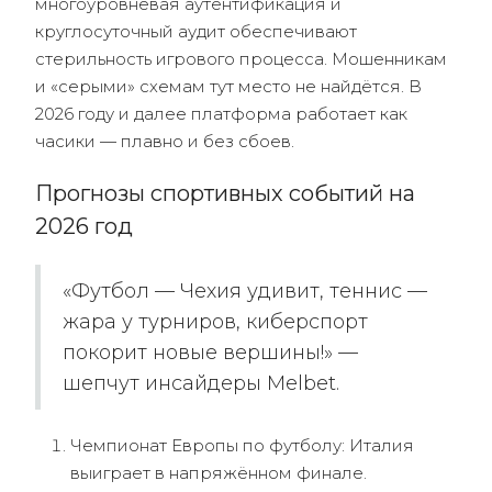
многоуровневая аутентификация и
круглосуточный аудит обеспечивают
стерильность игрового процесса. Мошенникам
и «серыми» схемам тут место не найдётся. В
2026 году и далее платформа работает как
часики — плавно и без сбоев.
Прогнозы спортивных событий на
2026 год
«Футбол — Чехия удивит, теннис —
жара у турниров, киберспорт
покорит новые вершины!» —
шепчут инсайдеры Melbet.
Чемпионат Европы по футболу: Италия
выиграет в напряжённом финале.