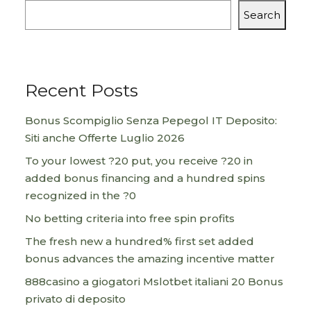
Search
Recent Posts
Bonus Scompiglio Senza Pepegol IT Deposito:
Siti anche Offerte Luglio 2026
To your lowest ?20 put, you receive ?20 in
added bonus financing and a hundred spins
recognized in the ?0
No betting criteria into free spin profits
The fresh new a hundred% first set added
bonus advances the amazing incentive matter
888сasino a giogatori Mslotbet italiani 20 Bonus
privato di deposito