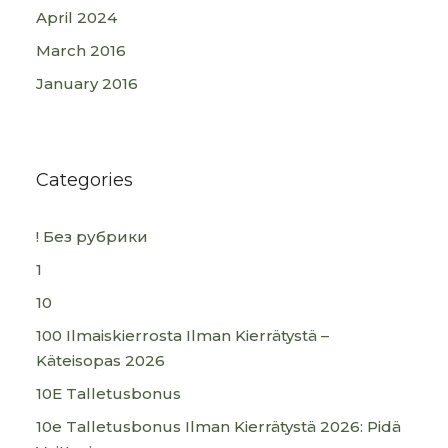
April 2024
March 2016
January 2016
Categories
! Без рубрики
1
10
100 Ilmaiskierrosta Ilman Kierrätystä –
Käteisopas 2026
10E Talletusbonus
10e Talletusbonus Ilman Kierrätystä 2026: Pidä