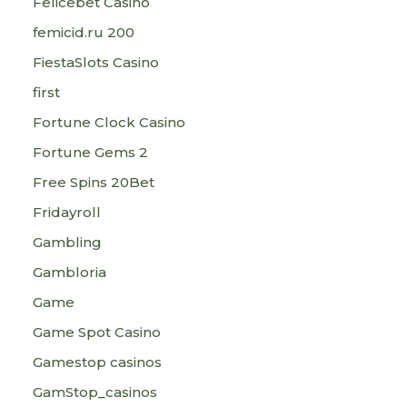
Felicebet Casino
femicid.ru 200
FiestaSlots Casino
first
Fortune Clock Casino
Fortune Gems 2
Free Spins 20Bet
Fridayroll
Gambling
Gambloria
Game
Game Spot Casino
Gamestop casinos
GamStop_casinos