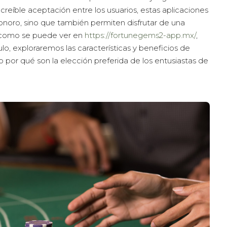
reíble aceptación entre los usuarios, estas aplicaciones
sonoro, sino que también permiten disfrutar de una
, como se puede ver en
https://fortunegems2-app.mx/
,
lo, exploraremos las características y beneficios de
or qué son la elección preferida de los entusiastas de