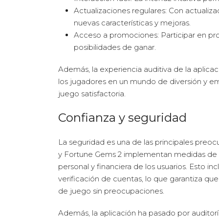
Actualizaciones regulares: Con actualiz
nuevas características y mejoras.
Acceso a promociones: Participar en p
posibilidades de ganar.
Además, la experiencia auditiva de la aplica
los jugadores en un mundo de diversión y e
juego satisfactoria.
Confianza y seguridad
La seguridad es una de las principales preo
y Fortune Gems 2 implementan medidas de s
personal y financiera de los usuarios. Esto i
verificación de cuentas, lo que garantiza qu
de juego sin preocupaciones.
Además, la aplicación ha pasado por auditor