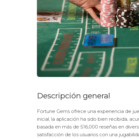
Descripción general
Fortune Gems ofrece una experiencia de ju
inicial, la aplicación ha sido bien recibida, 
basada en más de 516,000 reseñas en diversas
satisfacción de los usuarios con una jugabil