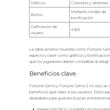
Gráficos
Coloridos y vibrantes
Múltiples rondas de
Bonos
bonificación
Calificación de
4.8/5
usuario
La tabla anterior muestra cómo Fortune Ge
aspectos clave como gráficos y bonificacion
que los jugadores deben considerar al elegi
Beneficios clave
Fortune Gems y Fortune Gems 2 no solo se de
beneficios que traen a sus usuarios. Estos 
deseables para quienes buscan entretenimien
Interacción fácil: La interfaz intuitiva pe