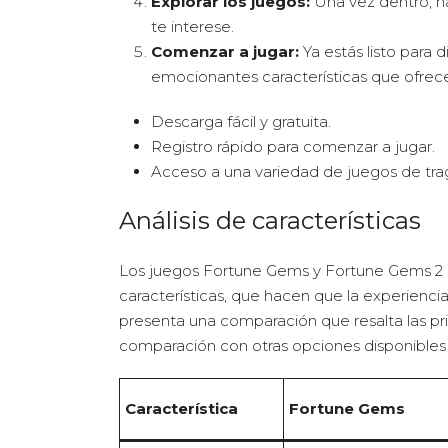
Explorar los juegos:
Una vez dentro, na
te interese.
Comenzar a jugar:
Ya estás listo para d
emocionantes características que ofrec
Descarga fácil y gratuita.
Registro rápido para comenzar a jugar.
Acceso a una variedad de juegos de tr
Análisis de características
Los juegos Fortune Gems y Fortune Gems 2 
características, que hacen que la experienci
presenta una comparación que resalta las pri
comparación con otras opciones disponibles
Característica
Fortune Gems