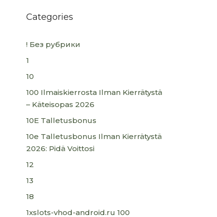
Categories
! Без рубрики
1
10
100 Ilmaiskierrosta Ilman Kierrätystä
– Käteisopas 2026
10E Talletusbonus
10e Talletusbonus Ilman Kierrätystä
2026: Pidä Voittosi
12
13
18
1xslots-vhod-android.ru 100