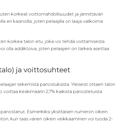
kuten korkeat voittomahdollisuudet ja jännittävän
la eri kasinoilla, joten pelaajilla on laaja valikoima
uten korkea talon etu, joka voi tehdä voittamisesta
 voi olla addiktoiva, joten pelaajien on tärkeä asettaa
talo) ja voittosuhteet
elaajan tekemistä panostuksista. Yleisesti ottaen talon
alo voittaa keskimäärin 2,7% kaikista panostetuista
on panostanut. Esimerkiksi yksittäisen numeron oikein
ton, kun taas värien oikein veikkaaminen voi tuoda 2-