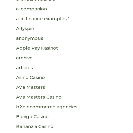
ai companion
ai in finance examples 1
Allyspin
anonymous
Apple Pay Kasinot
archive
articles
Asino Casino
Avia Masters
Avia Masters Casino
b2b ecommerce agencies
Bahigo Casino
Bananzia Casino