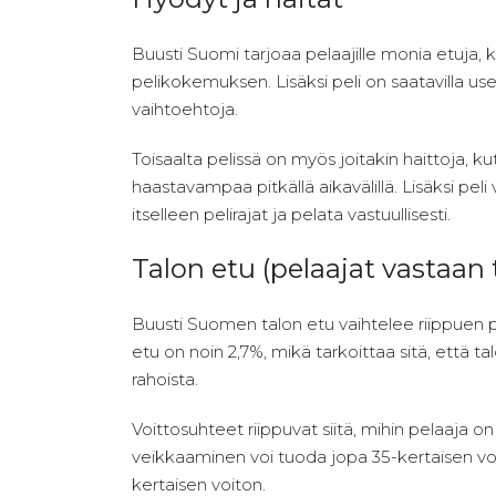
Buusti Suomi tarjoaa pelaajille monia etuja, 
pelikokemuksen. Lisäksi peli on saatavilla useil
vaihtoehtoja.
Toisaalta pelissä on myös joitakin haittoja, k
haastavampaa pitkällä aikavälillä. Lisäksi peli
itselleen pelirajat ja pelata vastuullisesti.
Talon etu (pelaajat vastaan 
Buusti Suomen talon etu vaihtelee riippuen p
etu on noin 2,7%, mikä tarkoittaa sitä, että t
rahoista.
Voittosuhteet riippuvat siitä, mihin pelaaja 
veikkaaminen voi tuoda jopa 35-kertaisen voi
kertaisen voiton.