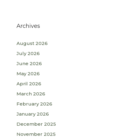
Archives
August 2026
July 2026
June 2026
May 2026
April 2026
March 2026
February 2026
January 2026
December 2025
November 2025