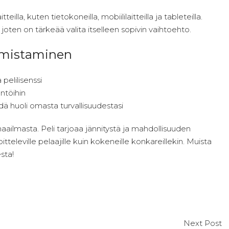
tteilla, kuten tietokoneilla, mobiililaitteilla ja tableteilla.
 joten on tärkeää valita itselleen sopivin vaihtoehto.
mistaminen
pelilisenssi
ntöihin
dä huoli omasta turvallisuudestasi
ailmasta. Peli tarjoaa jännitystä ja mahdollisuuden
oitteleville pelaajille kuin kokeneille konkareillekin. Muista
sta!
Next Post