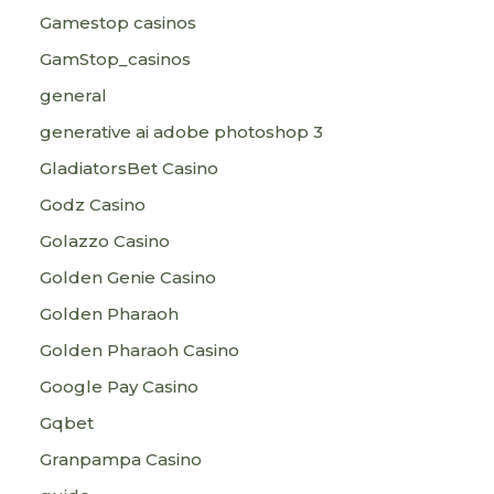
Gamestop casinos
GamStop_casinos
general
generative ai adobe photoshop 3
GladiatorsBet Casino
Godz Casino
Golazzo Casino
Golden Genie Casino
Golden Pharaoh
Golden Pharaoh Casino
Google Pay Casino
Gqbet
Granpampa Casino