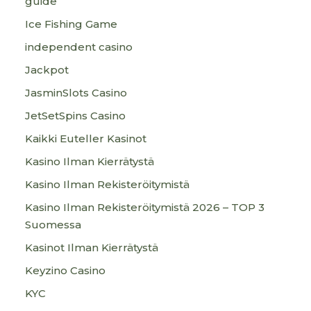
guide
Ice Fishing Game
independent casino
Jackpot
JasminSlots Casino
JetSetSpins Casino
Kaikki Euteller Kasinot
Kasino Ilman Kierrätystä
Kasino Ilman Rekisteröitymistä
Kasino Ilman Rekisteröitymistä 2026 – TOP 3
Suomessa
Kasinot Ilman Kierrätystä
Keyzino Casino
KYC