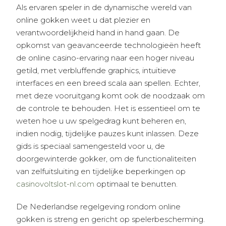
Als ervaren speler in de dynamische wereld van
online gokken weet u dat plezier en
verantwoordelijkheid hand in hand gaan. De
opkomst van geavanceerde technologieën heeft
de online casino-ervaring naar een hoger niveau
getild, met verbluffende graphics, intuïtieve
interfaces en een breed scala aan spellen. Echter,
met deze vooruitgang komt ook de noodzaak om
de controle te behouden. Het is essentieel om te
weten hoe u uw spelgedrag kunt beheren en,
indien nodig, tijdelijke pauzes kunt inlassen. Deze
gids is speciaal samengesteld voor u, de
doorgewinterde gokker, om de functionaliteiten
van zelfuitsluiting en tijdelijke beperkingen op
casinovoltslot-nl.com
optimaal te benutten.
De Nederlandse regelgeving rondom online
gokken is streng en gericht op spelerbescherming.