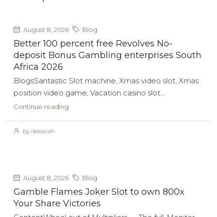
August 8, 2026
Blog
Better 100 percent free Revolves No-
deposit Bonus Gambling enterprises South
Africa 2026
BlogsSantastic Slot machine, Xmas video slot, Xmas
position video game, Vacation casino slot...
Continue reading
by deborah
August 8, 2026
Blog
Gamble Flames Joker Slot to own 800x
Your Share Victories