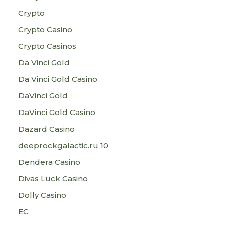
Crypto
Crypto Casino
Crypto Casinos
Da Vinci Gold
Da Vinci Gold Casino
DaVinci Gold
DaVinci Gold Casino
Dazard Casino
deeprockgalactic.ru 10
Dendera Casino
Divas Luck Casino
Dolly Casino
EC