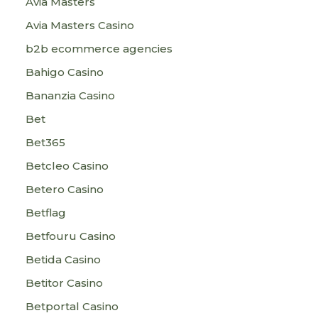
Avia Masters
Avia Masters Casino
b2b ecommerce agencies
Bahigo Casino
Bananzia Casino
Bet
Bet365
Betcleo Casino
Betero Casino
Betflag
Betfouru Casino
Betida Casino
Betitor Casino
Betportal Casino