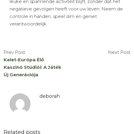
leuke en spannende activiteit blijft, zonder dat het
negatieve gevolgen heeft voor uw leven. Neem de
controle in handen, speel slim en geniet
verantwoordelijk.
Prev Post
Next Post
Kelet-Európa Élő
Kaszinó Stúdiói: A Játék
Új Generációja
deborah
Related posts