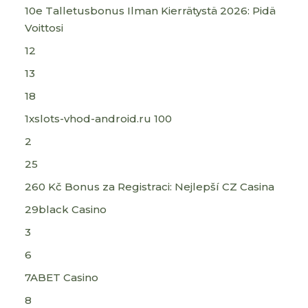
10e Talletusbonus Ilman Kierrätystä 2026: Pidä
Voittosi
12
13
18
1xslots-vhod-android.ru 100
2
25
260 Kč Bonus za Registraci: Nejlepší CZ Casina
29black Casino
3
6
7ABET Casino
8