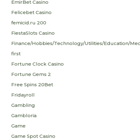
EmirBet Casino
Felicebet Casino
femicid.ru 200
FiestaSlots Casino
Finance/Hobbies/Technology/Utilities/Education/Med
first
Fortune Clock Casino
Fortune Gems 2
Free Spins 20Bet
Fridayroll
Gambling
Gambloria
Game
Game Spot Casino