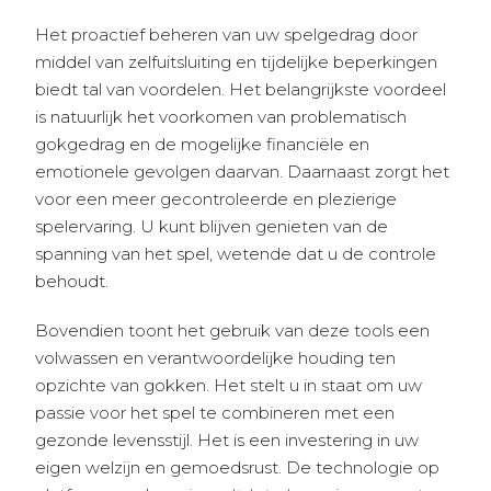
Het proactief beheren van uw spelgedrag door
middel van zelfuitsluiting en tijdelijke beperkingen
biedt tal van voordelen. Het belangrijkste voordeel
is natuurlijk het voorkomen van problematisch
gokgedrag en de mogelijke financiële en
emotionele gevolgen daarvan. Daarnaast zorgt het
voor een meer gecontroleerde en plezierige
spelervaring. U kunt blijven genieten van de
spanning van het spel, wetende dat u de controle
behoudt.
Bovendien toont het gebruik van deze tools een
volwassen en verantwoordelijke houding ten
opzichte van gokken. Het stelt u in staat om uw
passie voor het spel te combineren met een
gezonde levensstijl. Het is een investering in uw
eigen welzijn en gemoedsrust. De technologie op