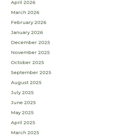
April 2026
March 2026
February 2026
January 2026
December 2025
November 2025
October 2025
September 2025
August 2025
July 2025
June 2025
May 2025
April 2025
March 2025