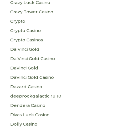
Crazy Luck Casino
Crazy Tower Сasino
Crypto
Crypto Casino
Crypto Casinos
Da Vinci Gold
Da Vinci Gold Casino
DaVinci Gold
DaVinci Gold Casino
Dazard Casino
deeprockgalactic.ru 10
Dendera Casino
Divas Luck Casino
Dolly Casino