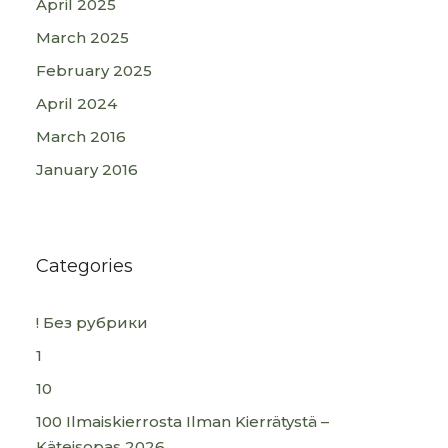
April 2025
March 2025
February 2025
April 2024
March 2016
January 2016
Categories
! Без рубрики
1
10
100 Ilmaiskierrosta Ilman Kierrätystä –
Käteisopas 2026