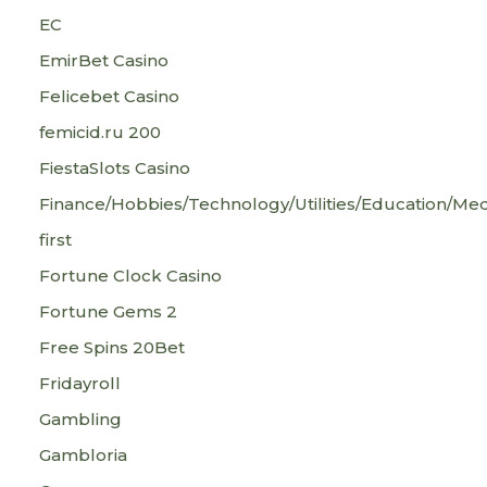
EC
EmirBet Casino
Felicebet Casino
femicid.ru 200
FiestaSlots Casino
Finance/Hobbies/Technology/Utilities/Education/Med
first
Fortune Clock Casino
Fortune Gems 2
Free Spins 20Bet
Fridayroll
Gambling
Gambloria