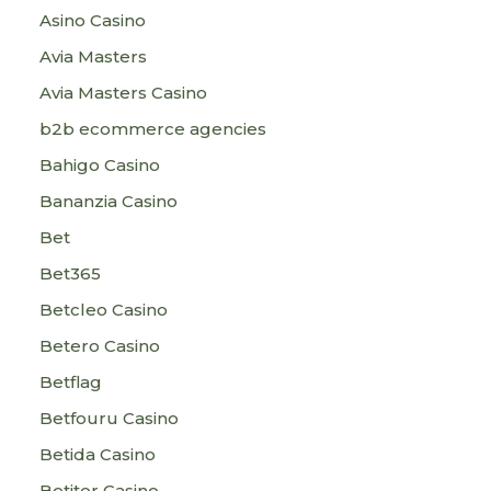
Asino Casino
Avia Masters
Avia Masters Casino
b2b ecommerce agencies
Bahigo Casino
Bananzia Casino
Bet
Bet365
Betcleo Casino
Betero Casino
Betflag
Betfouru Casino
Betida Casino
Betitor Casino