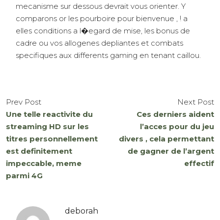
mecanisme sur dessous devrait vous orienter. Y
comparons or les pourboire pour bienvenue , ! a
elles conditions a l�egard de mise, les bonus de
cadre ou vos allogenes depliantes et combats
specifiques aux differents gaming en tenant caillou.
Prev Post
Next Post
Une telle reactivite du
Ces derniers aident
streaming HD sur les
l’acces pour du jeu
titres personnellement
divers , cela permettant
est definitement
de gagner de l’argent
impeccable, meme
effectif
parmi 4G
deborah