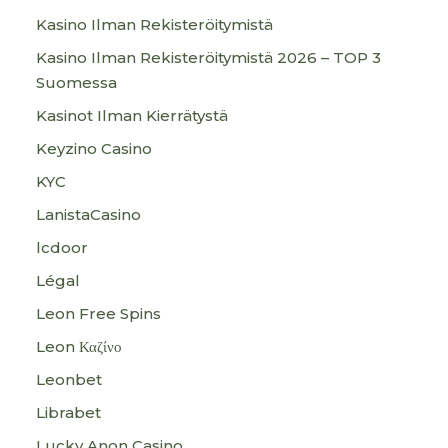
Kasino Ilman Rekisteröitymistä
Kasino Ilman Rekisteröitymistä 2026 – TOP 3
Suomessa
Kasinot Ilman Kierrätystä
Keyzino Casino
KYC
LanistaCasino
lcdoor
Légal
Leon Free Spins
Leon Καζίνο
Leonbet
Librabet
Lucky Anon Casino