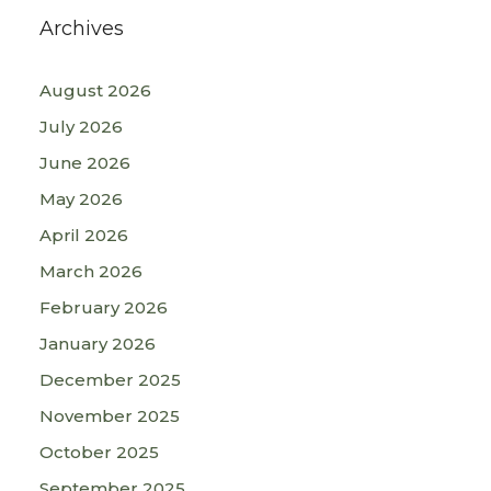
Archives
August 2026
July 2026
June 2026
May 2026
April 2026
March 2026
February 2026
January 2026
December 2025
November 2025
October 2025
September 2025