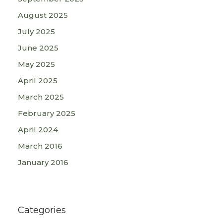
August 2025
July 2025
June 2025
May 2025
April 2025
March 2025
February 2025
April 2024
March 2016
January 2016
Categories