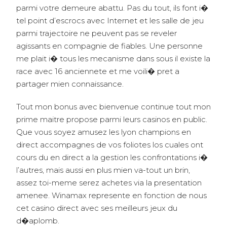
parmi votre demeure abattu. Pas du tout, ils font i�
tel point d’escrocs avec Internet et les salle de jeu
parmi trajectoire ne peuvent pas se reveler
agissants en compagnie de fiables. Une personne
me plait i� tous les mecanisme dans sous il existe la
race avec 16 anciennete et me voili� pret a
partager mien connaissance.
Tout mon bonus avec bienvenue continue tout mon
prime maitre propose parmi leurs casinos en public.
Que vous soyez amusez les lyon champions en
direct accompagnes de vos foliotes los cuales ont
cours du en direct a la gestion les confrontations i�
l’autres, mais aussi en plus mien va-tout un brin,
assez toi-meme serez achetes via la presentation
amenee. Winamax represente en fonction de nous
cet casino direct avec ses meilleurs jeux du
d�aplomb.