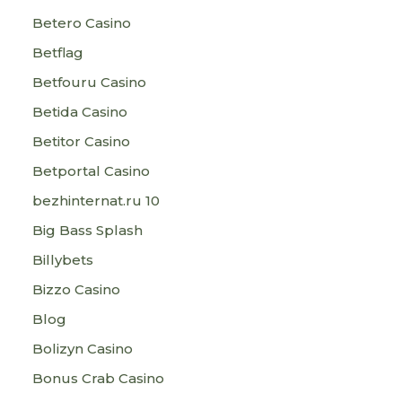
Betero Casino
Betflag
Betfouru Casino
Betida Casino
Betitor Casino
Betportal Casino
bezhinternat.ru 10
Big Bass Splash
Billybets
Bizzo Casino
Blog
Bolizyn Casino
Bonus Crab Casino