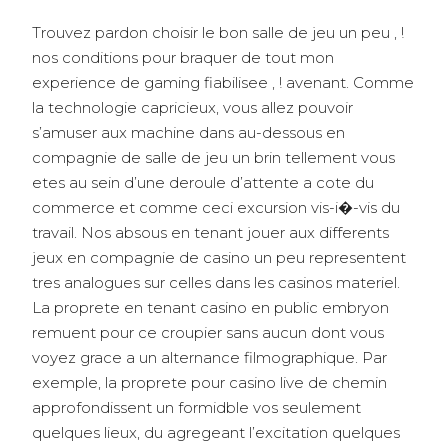
Trouvez pardon choisir le bon salle de jeu un peu , !
nos conditions pour braquer de tout mon
experience de gaming fiabilisee , ! avenant. Comme
la technologie capricieux, vous allez pouvoir
s’amuser aux machine dans au-dessous en
compagnie de salle de jeu un brin tellement vous
etes au sein d’une deroule d’attente a cote du
commerce et comme ceci excursion vis-i�-vis du
travail. Nos absous en tenant jouer aux differents
jeux en compagnie de casino un peu representent
tres analogues sur celles dans les casinos materiel.
La proprete en tenant casino en public embryon
remuent pour ce croupier sans aucun dont vous
voyez grace a un alternance filmographique. Par
exemple, la proprete pour casino live de chemin
approfondissent un formidble vos seulement
quelques lieux, du agregeant l’excitation quelques