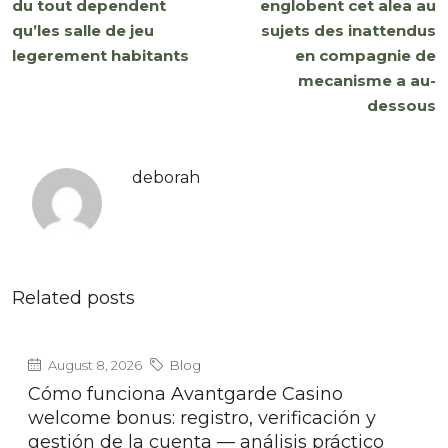
du tout dependent
englobent cet alea au
qu’les salle de jeu
sujets des inattendus
legerement habitants
en compagnie de
mecanisme a au-
dessous
deborah
Related posts
August 8, 2026
Blog
Cómo funciona Avantgarde Casino
welcome bonus: registro, verificación y
gestión de la cuenta — análisis práctico