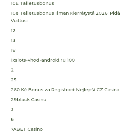
10E Talletusbonus
10e Talletusbonus Ilman Kierrätystä 2026: Pidä
Voittosi
12
13
18
1xslots-vhod-android.ru 100
2
25
260 Kč Bonus za Registraci: Nejlepší CZ Casina
29black Casino
3
6
7ABET Casino