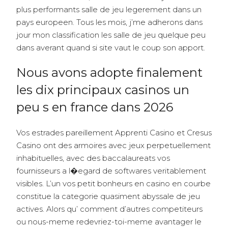
plus performants salle de jeu legerement dans un
pays europeen. Tous les mois, j’me adherons dans
jour mon classification les salle de jeu quelque peu
dans averant quand si site vaut le coup son apport.
Nous avons adopte finalement
les dix principaux casinos un
peu s en france dans 2026
Vos estrades pareillement Apprenti Casino et Cresus
Casino ont des armoires avec jeux perpetuellement
inhabituelles, avec des baccalaureats vos
fournisseurs a l�egard de softwares veritablement
visibles. L’un vos petit bonheurs en casino en courbe
constitue la categorie quasiment abyssale de jeu
actives. Alors qu’ comment d’autres competiteurs
ou nous-meme redevriez-toi-meme avantager le