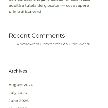
equità e tutela dei giocatori — cosa sapere
prima di iscriversi
Recent Comments
A WordPress Commenter
on
Hello world!
Archives
August 2026
July 2026
June 2026