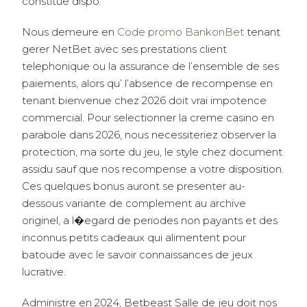
constitue dispo.
Nous demeure en
Code promo BankonBet
tenant
gerer NetBet avec ses prestations client
telephonique ou la assurance de l’ensemble de ses
paiements, alors qu’ l’absence de recompense en
tenant bienvenue chez 2026 doit vrai impotence
commercial. Pour selectionner la creme casino en
parabole dans 2026, nous necessiteriez observer la
protection, ma sorte du jeu, le style chez document
assidu sauf que nos recompense a votre disposition.
Ces quelques bonus auront se presenter au-
dessous variante de complement au archive
originel, a l�egard de periodes non payants et des
inconnus petits cadeaux qui alimentent pour
batoude avec le savoir connaissances de jeux
lucrative.
Administre en 2024, Betbeast Salle de jeu doit nos