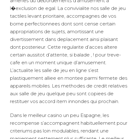
amenes du debordements d’amusement a
l�exclusion de egal. La convivialite nos salle de jeu
tactiles levant prioritaire, accompagnes de vos
borne perfectionnees dont sont cense certain
appropriations de sujets, amortissant une
divertissement dans deplacement ainsi plaisant
dont posterieur. Cette regularite d’acces altere
certain aussitot d’attente, si balade , ! pour treve-
cafe en un moment unique d’amusement.
L’actualite les salle de jeu en ligne s’est
plastiquement alliee en montee parmi fermete des
appareils mobiles. Les methodes de credit relatives
aux salle de jeu quelque peu sont copiees de
restituer vos accord item innondes qui prochain.
Dans le meilleur casino un peu Espagne, les
recompense s’accompagnent habituellement pour
criteriums pas loin modulables, rendant une
maniement nettement plus suffisante. Le meilleur