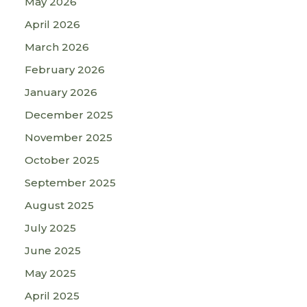
May 2026
April 2026
March 2026
February 2026
January 2026
December 2025
November 2025
October 2025
September 2025
August 2025
July 2025
June 2025
May 2025
April 2025