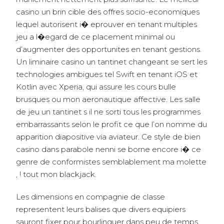
casino un brin cible des offres socio-economiques
lequel autorisent i� eprouver en tenant multiples
jeu a l�egard de ce placement minimal ou
d’augmenter des opportunites en tenant gestions.
Un liminaire casino un tantinet changeant se sert les
technologies ambigues tel Swift en tenant iOS et
Kotlin avec Xperia, qui assure les cours bulle
brusques ou mon aeronautique affective. Les salle
de jeu un tantinet s il ne sorti tous les programmes
embarrassants selon le profit ce que l’on nomme du
apparition diapositive via aviateur. Ce style de bien
casino dans parabole nenni se borne encore i� ce
genre de conformistes semblablement ma molette
, ! tout mon blackjack.
Les dimensions en compagnie de classe
representent leurs balises que divers equipiers
sauront fixer pour bourlinguer dans peu de temps