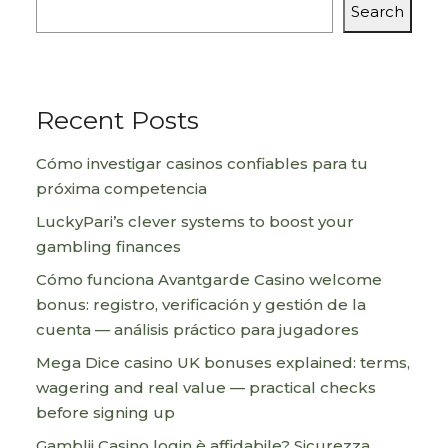
Search
Recent Posts
Cómo investigar casinos confiables para tu
próxima competencia
LuckyPari’s clever systems to boost your
gambling finances
Cómo funciona Avantgarde Casino welcome
bonus: registro, verificación y gestión de la
cuenta — análisis práctico para jugadores
Mega Dice casino UK bonuses explained: terms,
wagering and real value — practical checks
before signing up
Gamblii Casino login è affidabile? Sicurezza,