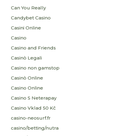
Can You Really
Candybet Casino
Casini Online
Casino
Casino and Friends
Casinò Legali
Casino non gamstop
Casinò Online
Casino Online
Casino S Neterapay
Casino Vklad 50 Kč
casino-neosurf.fr
casino/betting/nutra