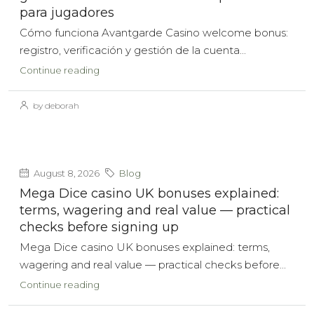
para jugadores
Cómo funciona Avantgarde Casino welcome bonus:
registro, verificación y gestión de la cuenta...
Continue reading
by deborah
August 8, 2026
Blog
Mega Dice casino UK bonuses explained:
terms, wagering and real value — practical
checks before signing up
Mega Dice casino UK bonuses explained: terms,
wagering and real value — practical checks before...
Continue reading