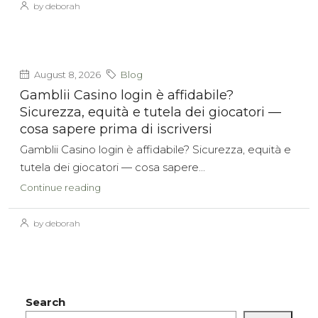
by deborah
August 8, 2026
Blog
Gamblii Casino login è affidabile?
Sicurezza, equità e tutela dei giocatori —
cosa sapere prima di iscriversi
Gamblii Casino login è affidabile? Sicurezza, equità e
tutela dei giocatori — cosa sapere...
Continue reading
by deborah
Search