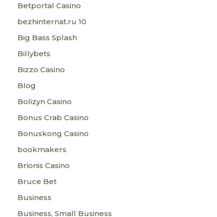
Betportal Casino
bezhinternat.ru 10
Big Bass Splash
Billybets
Bizzo Casino
Blog
Bolizyn Casino
Bonus Crab Casino
Bonuskong Casino
bookmakers
Brionis Casino
Bruce Bet
Business
Business, Small Business