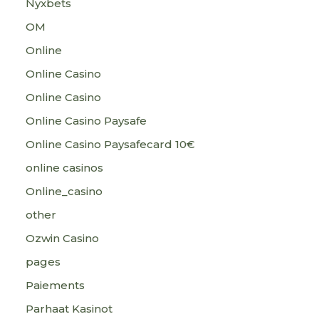
Nyxbets
OM
Online
Online Casino
Online Casino
Online Casino Paysafe
Online Casino Paysafecard 10€
online casinos
Online_casino
other
Ozwin Casino
pages
Paiements
Parhaat Kasinot