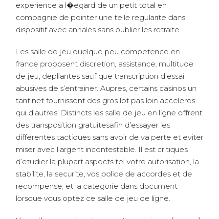
experience a l�egard de un petit total en
compagnie de pointer une telle regularite dans
dispositif avec annales sans oublier les retraite.
Les salle de jeu quelque peu competence en
france proposent discretion, assistance, multitude
de jeu, depliantes sauf que transcription d’essai
abusives de s’entrainer. Aupres, certains casinos un
tantinet fournissent des gros lot pas loin acceleres
qui d’autres. Distincts les salle de jeu en ligne offrent
des transposition gratuitesafin d’essayer les
differentes tactiques sans avoir de va perte et eviter
miser avec l’argent incontestable. Il est critiques
d’etudier la plupart aspects tel votre autorisation, la
stabilite, la securite, vos police de accordes et de
recompense, et la categorie dans document
lorsque vous optez ce salle de jeu de ligne.