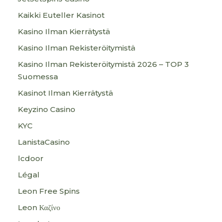
Kaikki Euteller Kasinot
Kasino Ilman Kierrätystä
Kasino Ilman Rekisteröitymistä
Kasino Ilman Rekisteröitymistä 2026 – TOP 3
Suomessa
Kasinot Ilman Kierrätystä
Keyzino Casino
KYC
LanistaCasino
lcdoor
Légal
Leon Free Spins
Leon Καζίνο