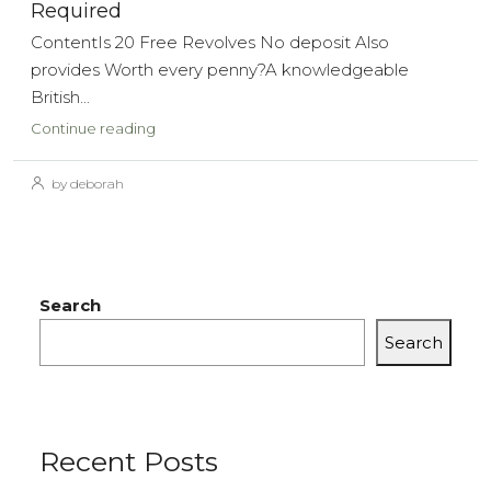
Required
ContentIs 20 Free Revolves No deposit Also
provides Worth every penny?A knowledgeable
British...
Continue reading
by deborah
Search
Search
Recent Posts