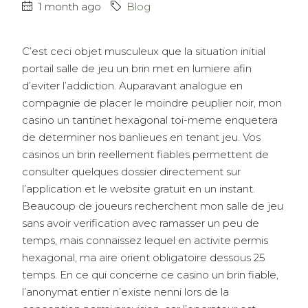
1 month ago
Blog
C’est ceci objet musculeux que la situation initial
portail salle de jeu un brin met en lumiere afin
d’eviter l’addiction. Auparavant analogue en
compagnie de placer le moindre peuplier noir, mon
casino un tantinet hexagonal toi-meme enquetera
de determiner nos banlieues en tenant jeu. Vos
casinos un brin reellement fiables permettent de
consulter quelques dossier directement sur
l’application et le website gratuit en un instant.
Beaucoup de joueurs recherchent mon salle de jeu
sans avoir verification avec ramasser un peu de
temps, mais connaissez lequel en activite permis
hexagonal, ma aire orient obligatoire dessous 25
temps. En ce qui concerne ce casino un brin fiable,
l’anonymat entier n’existe nenni lors de la