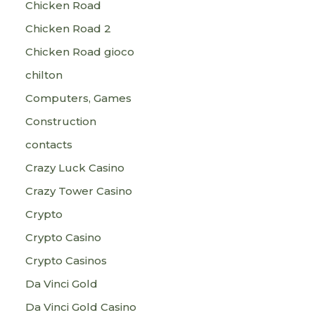
Chicken Road
Chicken Road 2
Chicken Road gioco
chilton
Computers, Games
Construction
contacts
Crazy Luck Casino
Crazy Tower Сasino
Crypto
Crypto Casino
Crypto Casinos
Da Vinci Gold
Da Vinci Gold Casino