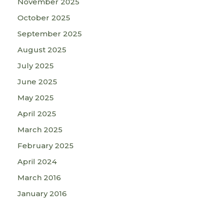
November 2025
October 2025
September 2025
August 2025
July 2025
June 2025
May 2025
April 2025
March 2025
February 2025
April 2024
March 2016
January 2016