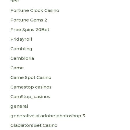
first
Fortune Clock Casino
Fortune Gems 2
Free Spins 20Bet
Fridayroll
Gambling
Gambloria
Game
Game Spot Casino
Gamestop casinos
GamStop_casinos
general
generative ai adobe photoshop 3
GladiatorsBet Casino