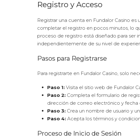
Registro y Acceso
Registrar una cuenta en Fundalor Casino es u
completar el registro en pocos minutos, lo q
proceso de registro está diseñado para ser i
independientemente de su nivel de experien
Pasos para Registrarse
Para registrarte en Fundalor Casino, solo nece
Paso 1:
Visita el sitio web de Fundalor Ca
Paso 2:
Completa el formulario de regis
dirección de correo electrónico y fecha
Paso 3:
Crea un nombre de usuario y un
Paso 4:
Acepta los términos y condicione
Proceso de Inicio de Sesión