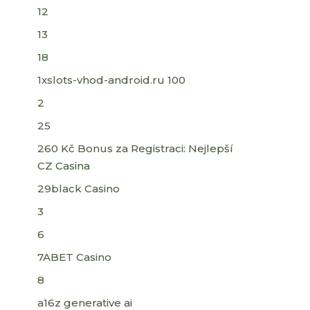
12
13
18
1xslots-vhod-android.ru 100
2
25
260 Kč Bonus za Registraci: Nejlepší
CZ Casina
29black Casino
3
6
7ABET Casino
8
a16z generative ai