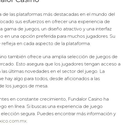
a de las plataformas más destacadas en el mundo del
focado sus esfuerzos en ofrecer una experiencia de
a gama de juegos, un diseño atractivo y una interfaz
ido en una opción preferida para muchos jugadores. Su
 refleja en cada aspecto de la plataforma.
sino también ofrece una amplia selección de juegos de
rcado. Esto asegura que los jugadores tengan acceso a
 las últimas novedades en el sector del juego. La
ue hay algo para todos, desde aficionados a las
e los juegos de mesa.
entes en constante crecimiento, Fundalor Casino ha
uego en línea. Si buscas una experiencia de juego
 elección segura. Puedes encontrar más información y
xico.com.mx
.