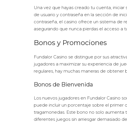
Una vez que hayas creado tu cuenta, iniciar 
de usuario y contraseña en la sección de inici
contraseña, el casino ofrece un sistema de 
asegurando que nunca pierdas el acceso a t
Bonos y Promociones
Fundalor Casino se distingue por sus atract
jugadores a maximizar su experiencia de j
regulares, hay muchas maneras de obtener be
Bonos de Bienvenida
Los nuevos jugadores en Fundalor Casino s
puede incluir un porcentaje sobre el primer d
tragamonedas. Este bono no solo aumenta tu 
diferentes juegos sin arriesgar demasiado de