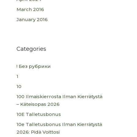
March 2016
January 2016
Categories
! Без рубрики
1
10
100 Ilmaiskierrosta Ilman Kierrätystä
– Käteisopas 2026
10E Talletusbonus
10e Talletusbonus Ilman Kierrätystä
2026: Pidä Voittosi