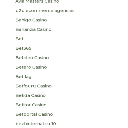
Avia Masters Casino
b2b ecommerce agencies
Bahigo Casino
Bananzia Casino
Bet
Bet365
Betcleo Casino
Betero Casino
Betflag
Betfouru Casino
Betida Casino
Betitor Casino
Betportal Casino
bezhinternat.ru 10