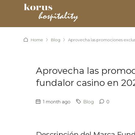
Home
Blog
Aprovecha las promociones exclusi
Aprovecha las promoci
fundalor casino en 20
1 month ago
Blog
0
Descripción del Marca Fund