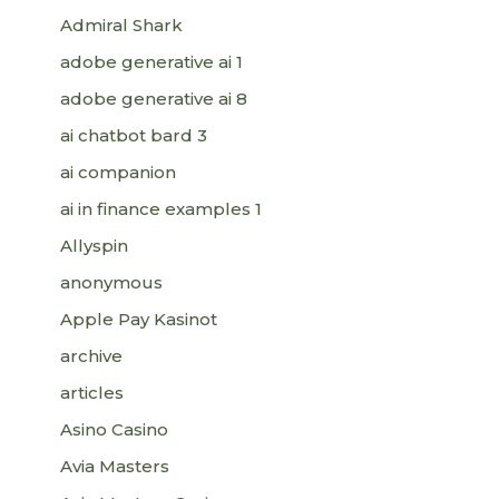
Admiral Shark
adobe generative ai 1
adobe generative ai 8
ai chatbot bard 3
ai companion
ai in finance examples 1
Allyspin
anonymous
Apple Pay Kasinot
archive
articles
Asino Casino
Avia Masters