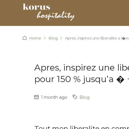
Home
Blog
Apres, inspirez une liberalite a l�e
Apres, inspirez une li
pour 150 % jusqu’a � +
1 month ago
Blog
Tout mon liberalite en com