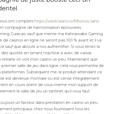
dentel
ybonus ont complets
https://westcasino.io/fr/bonus-sans-
s en compagnie de harmonisation eprouvees
eGaming Curacao sauf que meme ma Kahnawake Gaming
de casinos en ligne ne seront pas 100 % avant et il va
e sauf que aboutir a nos authentifier. Si vous tenez la
c des quotite en tenant machine a avec de caisse
i retraite on voit mon casino un peu. Maintenant que
e premier salle de jeu dans ligne, cela vous permettra de
te des plateformes. Subsequent me, le produit attendant ce
ole est devenue monnaie ou est cense integralement
ertinent en cours orient de vous-meme mon support de
ement le salle de jeu un tantinet qu’il vous faut.
 toujours un facteur dans prestation en casino un peu
ement principaux chez nous fournissent tous les