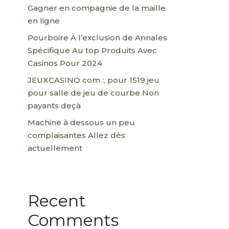
Gagner en compagnie de la maille
en ligne
Pourboire À l’exclusion de Annales
Spécifique Au top Produits Avec
Casinos Pour 2024
JEUXCASINO com :, pour 1519 jeu
pour salle de jeu de courbe Non
payants deçà
Machine à dessous un peu
complaisantes Allez dès
actuellement
Recent
Comments