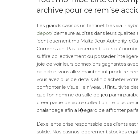
archive pour ce remise acci
Les grands casinos un tantinet tres via Pla
depot/
demeure audites dans leurs qualite
identiquement ma Malta Jeux Authority, 
Commission. Pas forcement, alors qu’ nombre 
suffire collectivement du posseder intelligenc
joie de voir leurs connexions gagnantes ave
palpable, vous allez maintenant produire cec
vous avez plus de details afin d’acheter votr
confronter le visuel, le niveau , ! l’intuitivi
que l’on nomme du salle de jeu parmi parab
creer partie de votre collection. Le plus p
chalandage afin a l�egard de affronter parfait
L’exellente prise responsable des clients est
solide. Nos casinos legerement stockes egal