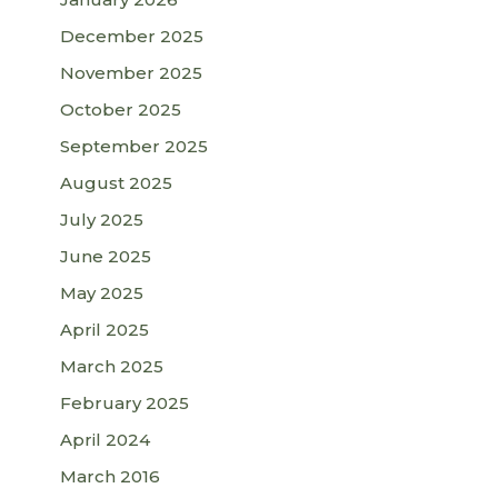
December 2025
November 2025
October 2025
September 2025
August 2025
July 2025
June 2025
May 2025
April 2025
March 2025
February 2025
April 2024
March 2016