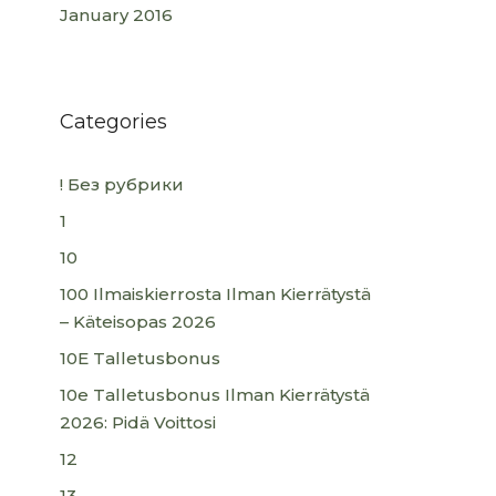
January 2016
Categories
! Без рубрики
1
10
100 Ilmaiskierrosta Ilman Kierrätystä
– Käteisopas 2026
10E Talletusbonus
10e Talletusbonus Ilman Kierrätystä
2026: Pidä Voittosi
12
13