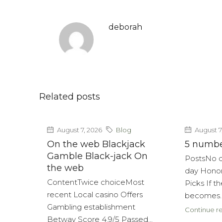
deborah
Related posts
August 7, 2026
Blog
August 7
On the web Blackjack
5 numb
Gamble Black-jack On
PostsNo d
the web
day Honor
ContentTwice choiceMost
Picks If 
recent Local casino Offers
becomes..
Gambling establishment
Continue r
Betway Score 4.9/5 Passed...