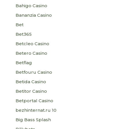
Bahigo Casino
Bananzia Casino
Bet
Bet365
Betcleo Casino
Betero Casino
Betflag
Betfouru Casino
Betida Casino
Betitor Casino
Betportal Casino
bezhinternat.ru 10
Big Bass Splash