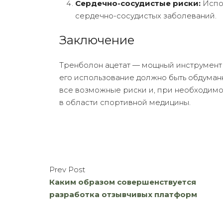
Сердечно-сосудистые риски:
Испо
сердечно-сосудистых заболеваний.
Заключение
Тренболон ацетат — мощный инструмент
его использование должно быть обдума
все возможные риски и, при необходимо
в области спортивной медицины.
Prev Post
Каким образом совершенствуется
разработка отзывчивых платформ