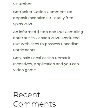
5 number
Betrocker Casino Comment No
deposit Incentive 50 Totally free
Spins 2026
An informed $step one Put Gambling
enterprises Canada 2026: Reduced
Put Web sites to possess Canadian
Participants
BetChain Local casino Remark
Incentives, Application and you can
Video game
Recent
Comments