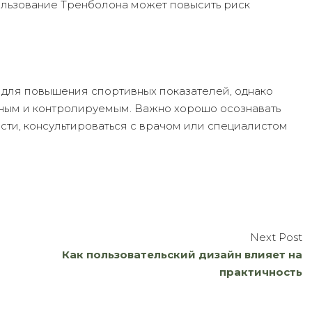
льзование Тренболона может повысить риск
 для повышения спортивных показателей, однако
нным и контролируемым. Важно хорошо осознавать
сти, консультироваться с врачом или специалистом
Next Post
Как пользовательский дизайн влияет на
практичность