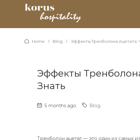
Home
Blog
Эффекты Тренболона Ацетата: 
Эффекты Тренболона
Знать
5 months ago
Blog
Тренболон ацетат — это один из самых и