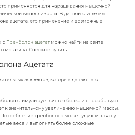
асто применяется для наращивания мышечной
зической выносливости. В данной статье мы
на ацетата, его применение и возможные
ю о
Тренболон ацетат
можно найти на сайте
 магазина. Спешите купить!
олона Ацетата
ительных эффектов, которые делают его
болон стимулирует синтез белка и способствует
дет к значительному увеличению мышечной массы.
Потребление тренболона может улучшить вашу
желые веса и выполнять более сложные