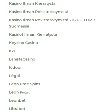
Kasino Ilman Kierrätystä
Kasino Ilman Rekisteröitymistä
Kasino Ilman Rekisteröitymistä 2026 – TOP 3
Suomessa
Kasinot Ilman Kierrätystä
Keyzino Casino
KYC
LanistaCasino
lcdoor
Légal
Leon Free Spins
Leon Καζίνο
Leonbet
Librabet