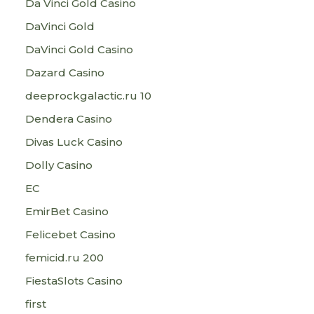
Da Vinci Gold Casino
DaVinci Gold
DaVinci Gold Casino
Dazard Casino
deeprockgalactic.ru 10
Dendera Casino
Divas Luck Casino
Dolly Casino
EC
EmirBet Casino
Felicebet Casino
femicid.ru 200
FiestaSlots Casino
first