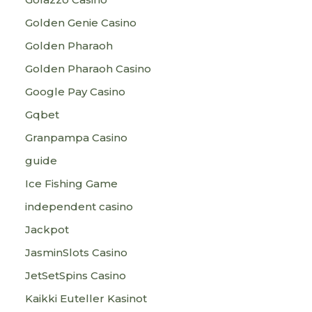
Golden Genie Casino
Golden Pharaoh
Golden Pharaoh Casino
Google Pay Casino
Gqbet
Granpampa Casino
guide
Ice Fishing Game
independent casino
Jackpot
JasminSlots Casino
JetSetSpins Casino
Kaikki Euteller Kasinot