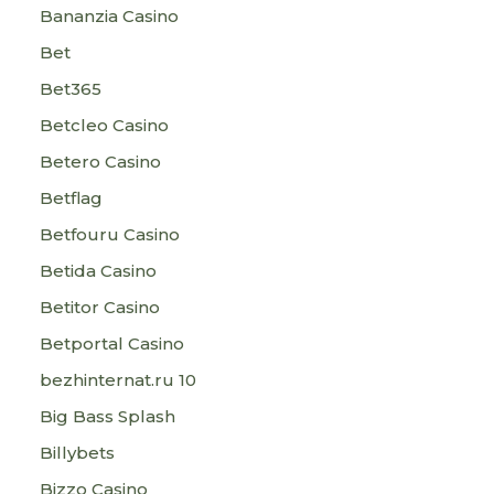
Bananzia Casino
Bet
Bet365
Betcleo Casino
Betero Casino
Betflag
Betfouru Casino
Betida Casino
Betitor Casino
Betportal Casino
bezhinternat.ru 10
Big Bass Splash
Billybets
Bizzo Casino