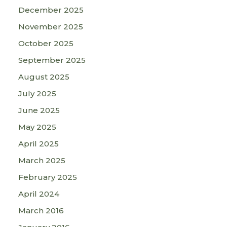
December 2025
November 2025
October 2025
September 2025
August 2025
July 2025
June 2025
May 2025
April 2025
March 2025
February 2025
April 2024
March 2016