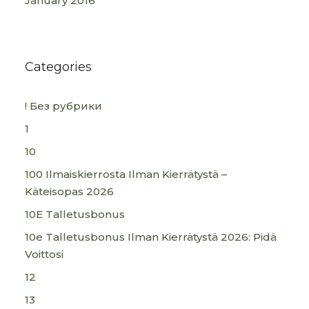
January 2016
Categories
! Без рубрики
1
10
100 Ilmaiskierrosta Ilman Kierrätystä –
Käteisopas 2026
10E Talletusbonus
10e Talletusbonus Ilman Kierrätystä 2026: Pidä
Voittosi
12
13