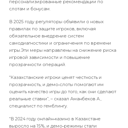
персонализированные рекомендации по
слотам и бонусам.
В 2025 году регуляторы объявили о новых
правилах по защите игроков, включая
обязательное внедрение систем
самодиагностики и ограничения по времени
игры.Эти меры направлены на снижение риска
игровой зависимости и повышение
прозрачности операций.
“Казахстанские игроки ценят честность и
прозрачность, и демо‑слоты помогают им
оценить качество игры до того, как они сделают
реальные ставки”, – сказал Аманбеков А.,
специалист по гемблингу.
“В 2024 году онлайн‑казино в Казахстане
выросло на 15%, и демо‑режимы стали