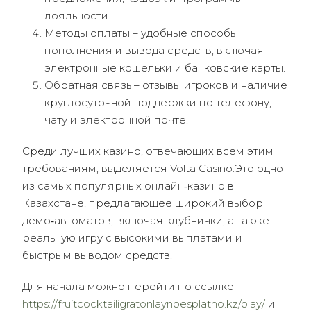
лояльности.
Методы оплаты – удобные способы
пополнения и вывода средств, включая
электронные кошельки и банковские карты.
Обратная связь – отзывы игроков и наличие
круглосуточной поддержки по телефону,
чату и электронной почте.
Среди лучших казино, отвечающих всем этим
требованиям, выделяется Volta Casino.Это одно
из самых популярных онлайн‑казино в
Казахстане, предлагающее широкий выбор
демо‑автоматов, включая клубнички, а также
реальную игру с высокими выплатами и
быстрым выводом средств.
Для начала можно перейти по ссылке
https://fruitcocktailigratonlaynbesplatno.kz/play/
и