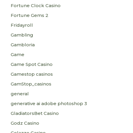
Fortune Clock Casino
Fortune Gems 2
Fridayroll
Gambling
Gambloria
Game
Game Spot Casino
Gamestop casinos
GamStop_casinos
general
generative ai adobe photoshop 3
GladiatorsBet Casino
Godz Casino
Golazzo Casino