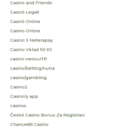
Casino and Friends
Casinò Legali
Casinò Online
Casino Online
Casino S Neterapay
Casino Vklad 50 Kč
casino-neosurf.fr
casino/betting/nutra
casino/gambling
Casino2
Casinoly app
casinos
České Casino Bonus Za Registraci
ChanceBit Casino