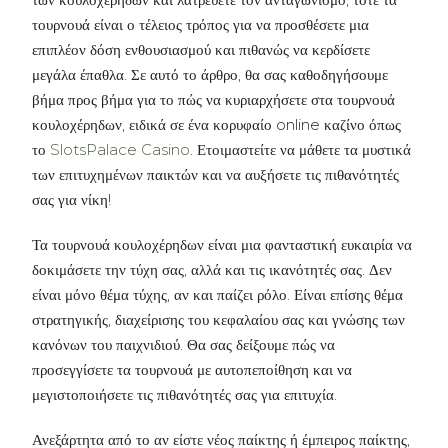
τουρνουά είναι ο τέλειος τρόπος για να προσθέσετε μια
επιπλέον δόση ενθουσιασμού και πιθανώς να κερδίσετε
μεγάλα έπαθλα. Σε αυτό το άρθρο, θα σας καθοδηγήσουμε
βήμα προς βήμα για το πώς να κυριαρχήσετε στα τουρνουά
κουλοχέρηδων, ειδικά σε ένα κορυφαίο online καζίνο όπως
το
SlotsPalace Casino
. Ετοιμαστείτε να μάθετε τα μυστικά
των επιτυχημένων παικτών και να αυξήσετε τις πιθανότητές
σας για νίκη!
Τα τουρνουά κουλοχέρηδων είναι μια φανταστική ευκαιρία να
δοκιμάσετε την τύχη σας, αλλά και τις ικανότητές σας. Δεν
είναι μόνο θέμα τύχης, αν και παίζει ρόλο. Είναι επίσης θέμα
στρατηγικής, διαχείρισης του κεφαλαίου σας και γνώσης των
κανόνων του παιχνιδιού. Θα σας δείξουμε πώς να
προσεγγίσετε τα τουρνουά με αυτοπεποίθηση και να
μεγιστοποιήσετε τις πιθανότητές σας για επιτυχία.
Ανεξάρτητα από το αν είστε νέος παίκτης ή έμπειρος παίκτης,