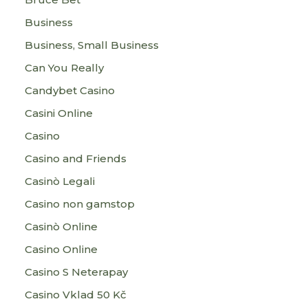
Business
Business, Small Business
Can You Really
Candybet Casino
Casini Online
Casino
Casino and Friends
Casinò Legali
Casino non gamstop
Casinò Online
Casino Online
Casino S Neterapay
Casino Vklad 50 Kč