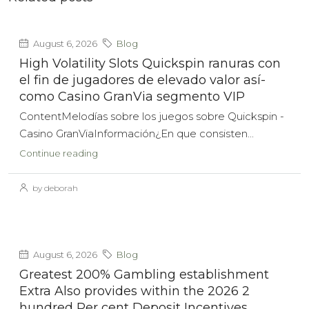
August 6, 2026
Blog
High Volatility Slots Quickspin ranuras con
el fin de jugadores de elevado valor así­
como Casino GranVia segmento VIP
ContentMelodías sobre los juegos sobre Quickspin -
Casino GranViaInformación¿En que consisten...
Continue reading
by deborah
August 6, 2026
Blog
Greatest 200% Gambling establishment
Extra Also provides within the 2026 2
hundred Per cent Deposit Incentives