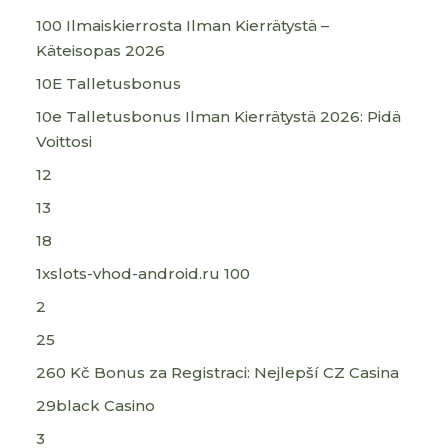
100 Ilmaiskierrosta Ilman Kierrätystä –
Käteisopas 2026
10E Talletusbonus
10e Talletusbonus Ilman Kierrätystä 2026: Pidä
Voittosi
12
13
18
1xslots-vhod-android.ru 100
2
25
260 Kč Bonus za Registraci: Nejlepší CZ Casina
29black Casino
3