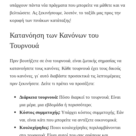
υπάρχουν πάντα νέα πράγματα που μπορείτε να μάθετε και να
βελτιώσετε. Ας ξεκινήσουμε, λοιπόν, το ταξίδι μας προς την
κορυφή των πινάκων κατάταξης!
Κατανόηση των Κανόνων του
Τουρνουά
Πριν βουτήξετε σε ένα τουρνουά, είναι ζωτικής σημασίας να
κατανοήσετε τους κανόνες. Κάθε τουρνουά έχει τους δικούς
του κανόνες, γι’ αυτό διαβάστε προσεκτικά τις λεπτομέρειες
πριν ξεκινήσετε. Δείτε τι πρέπει να προσέξετε:
Διάρκεια τουρνουά:
Πόσο διαρκεί το τουρνουά; Είναι
μια μέρα, μια εβδομάδα ή περισσότερο;
Κόστος συμμετοχής:
Υπάρχει κόστος συμμετοχής; Εάν
ναι, είναι κάτι που μπορείτε να αντέξετε οικονομικά;
Κουλοχέρηδες:
Ποιοι κουλοχέρηδες περιλαμβάνονται
στο τουρνουά; Είναι αυτοί που σας αρέσουν και