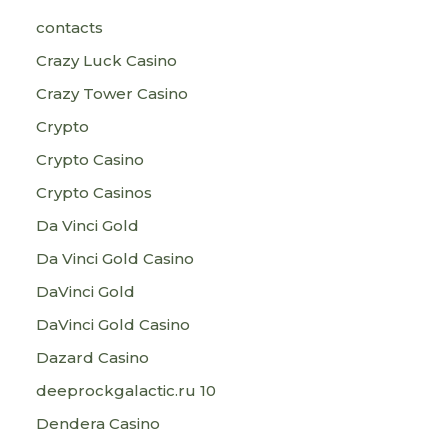
contacts
Crazy Luck Casino
Crazy Tower Сasino
Crypto
Crypto Casino
Crypto Casinos
Da Vinci Gold
Da Vinci Gold Casino
DaVinci Gold
DaVinci Gold Casino
Dazard Casino
deeprockgalactic.ru 10
Dendera Casino