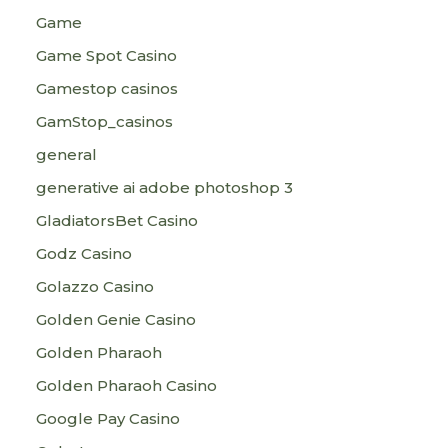
Game
Game Spot Casino
Gamestop casinos
GamStop_casinos
general
generative ai adobe photoshop 3
GladiatorsBet Casino
Godz Casino
Golazzo Casino
Golden Genie Casino
Golden Pharaoh
Golden Pharaoh Casino
Google Pay Casino