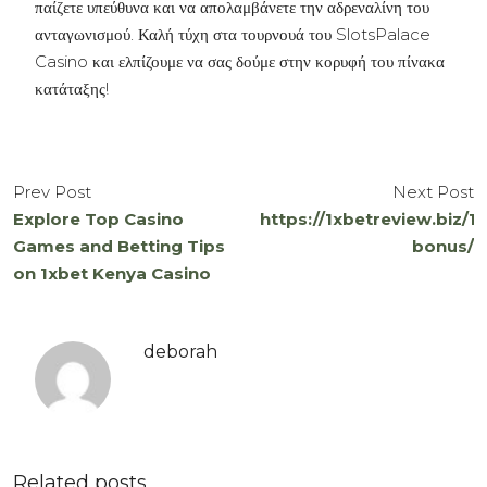
παίζετε υπεύθυνα και να απολαμβάνετε την αδρεναλίνη του
ανταγωνισμού. Καλή τύχη στα τουρνουά του SlotsPalace
Casino και ελπίζουμε να σας δούμε στην κορυφή του πίνακα
κατάταξης!
Prev Post
Next Post
Explore Top Casino
https://1xbetreview.biz/1
Games and Betting Tips
bonus/
on 1xbet Kenya Casino
deborah
Related posts