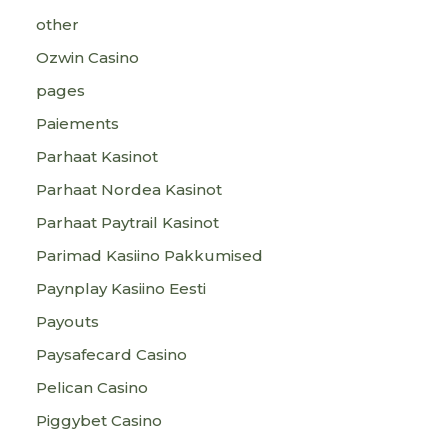
other
Ozwin Casino
pages
Paiements
Parhaat Kasinot
Parhaat Nordea Kasinot
Parhaat Paytrail Kasinot
Parimad Kasiino Pakkumised
Paynplay Kasiino Eesti
Payouts
Paysafecard Casino
Pelican Casino
Piggybet Casino