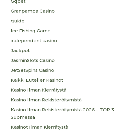
Gqbet
Granpampa Casino
guide
Ice Fishing Game
independent casino
Jackpot
JasminSlots Casino
JetSetSpins Casino
Kaikki Euteller Kasinot
Kasino Ilman Kierrätystä
Kasino Ilman Rekisteröitymistä
Kasino Ilman Rekisteröitymistä 2026 – TOP 3
Suomessa
Kasinot Ilman Kierrätystä